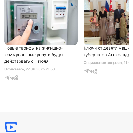
Нажимая на кнопку "Отправить" вы
соглашаетесь с
политикой конфиденциальности
Новые тарифы на жилищно-
Ключи от девяти машин
коммунальные услуги будут
губернатор Александр 
действовать с 1 июля
Социальные вопросы
, 11.0
Экономика
, 27.06.2025 21:50