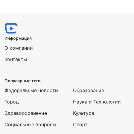
нес ответственность за защиту города от воздушных атак. В
рядах местной противовоздушной обороны находились
тысячи ленинградцев, которые
Нажимая на кнопку "Отправить" вы
соглашаетесь с
политикой конфиденциальности
Информация
О компании
Контакты
Популярные теги
Федеральные новости
Образование
Город
Наука и Технологии
Здравоохранение
Культура
Социальные вопросы
Спорт