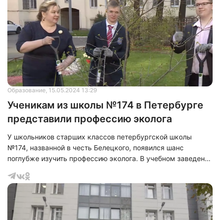
Образование
, 15.05.2024 13:29
Ученикам из школы №174 в Петербурге
представили профессию эколога
У школьников старших классов петербургской школы
№174, названной в честь Белецкого, появился шанс
поглубже изучить профессию эколога. В учебном заведении
запустился специализированный класс Росприроднадзора.
Учебные планы были разработаны совместно с
работниками этого надзорного органа и преподавателями
университета Петра Великого. В дополнение к
углубленному изучению дисциплины, ученики смогут