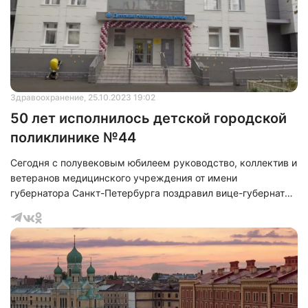
посещать крупные промышленные предприятия.
Здравоохранение
, 25.10.2023 19:02
50 лет исполнилось детской городской
поликлинике №44
Сегодня с полувековым юбилеем руководство, коллектив и
ветеранов медицинского учреждения от имени
губернатора Санкт-Петербурга поздравил вице-губернатор
Олег Эргашев. Также в мероприятии приняли участие
директор Территориального фонда ОМС Санкт-Петербурга
Константин Звоник, глава Администрации Центрального
района Елена Федорова.