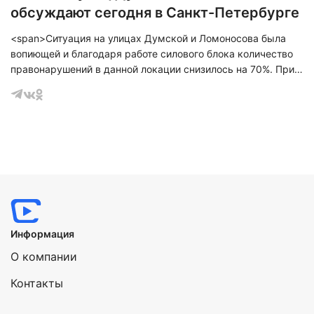
обсуждают сегодня в Санкт-Петербурге
<span>Ситуация на улицах Думской и Ломоносова была
вопиющей и благодаря работе силового блока количество
правонарушений в данной локации снизилось на 70%. При
этом у</span><span>читывая расположение - локация
обладает высокой инвестиционной привлекательностью.
Огромные возможности для законного и ответственного
бизнеса видят представители собственников.&nbsp;</span>
Информация
О компании
Контакты