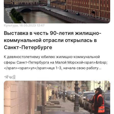
Культура
, 16.05.2023 12:47
Выставка в честь 90-летия жилищно-
коммунальной отрасли открылась в
Санкт-Петербурге
К девяностолетнему юбилею жилищно-коммунальной
сферы Санкт-Петербурга на Малой Морской<span>&nbsp;
</span><span>ул</span>ице 1-3, начала свою работу
уличная тематическая выставка. В открытии
торжественной церемонии участвовали вице-губернатор
Санкт‑Петербурга Анатолий<span>&nbsp;</span>
<span>Повелий</span>, глава администрации
Центрального района Елена Федорова, председатели
Жилищного комитета Олег Зотов и Архивного комитета
Петр Тищенко.