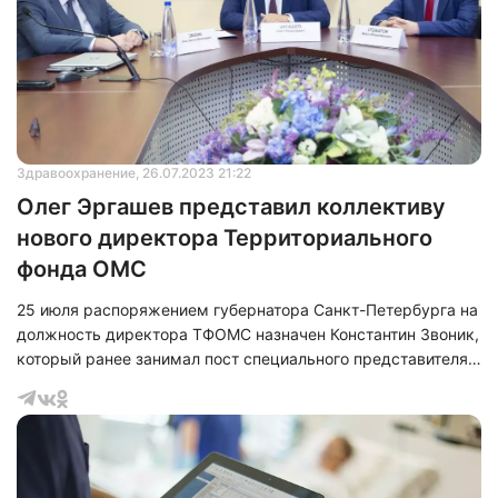
главе с председателем Дмитрием Лисовцом,
представители Территориального фонда ОМС
Санкт‑Петербурга во главе
Здравоохранение
, 26.07.2023 21:22
Олег Эргашев представил коллективу
нового директора Территориального
фонда ОМС
25 июля распоряжением губернатора Санкт-Петербурга на
должность директора ТФОМС назначен Константин Звоник,
который ранее занимал пост специального представителя
губернатора. На сегодняшний день коллективу Фонда
нового руководителя представил вице-губернатор Олег
Эргашев.