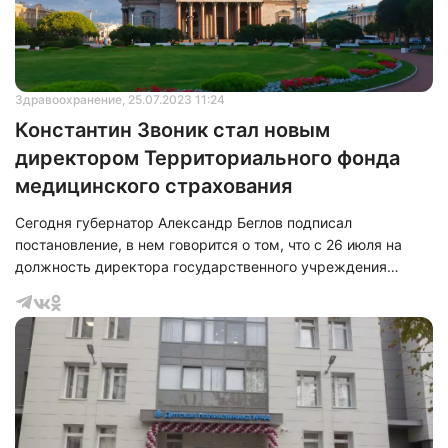
</span><span>цифровизации</span>
Здравоохранение
, 25.07.2023 11:24
Константин Звоник стал новым
директором Территориального фонда
медицинского страхования
Сегодня губернатор Александр Беглов подписал
Нажимая на кнопку "Отправить" вы
соглашаетесь с
политикой конфиденциальности
постановление, в нем говорится о том, что с 26 июля на
должность директора государственного учреждения
«Территориальный фонд обязательного медицинского
страхования Санкт-Петербурга» назначен Константин
Николаевич<span>&nbsp;</span><span>Звоник</span>.