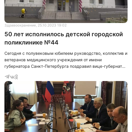
Здравоохранение
, 25.10.2023 19:02
50 лет исполнилось детской городской
поликлинике №44
Сегодня с полувековым юбилеем руководство, коллектив и
ветеранов медицинского учреждения от имени
губернатора Санкт-Петербурга поздравил вице-губернатор
Олег Эргашев. Также в мероприятии приняли участие
директор Территориального фонда ОМС Санкт-Петербурга
Константин Звоник, глава Администрации Центрального
района Елена Федорова.