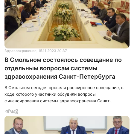
обязательного медицинского страхования Санкт-
Петербурга» Константин Звоник, заместитель
председателя Комитета финансов Санкт-Петербурга
Валентина Пуганова, врио пред
Здравоохранение
, 15.11.2023 20:37
В Смольном состоялось совещание по
отдельным вопросам системы
здравоохранения Санкт-Петербурга
В Смольном сегодня провели расширенное совещание, в
ходе которого участники обсудили вопросы
финансирования системы здравоохранения Санкт-
Петербурга. Так в мероприятии приняли участие вице-
губернатор Олег Эргашев, вице-губернатор Алексей
Корабельников, вице-губернатор Валерий Москаленко,
специальный представитель Губернатора Маргарита
Рудакова, представители Комитета по здравоохранению во