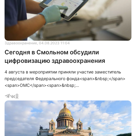
Здравоохранение
, 04.08.2023 11:04
Сегодня в Смольном обсудили
цифровизацию здравоохранения
4 августа в мероприятии приняли участие заместитель
председателя Федерального фонда<span>&nbsp;</span>
<span>ОМС</span><span>&nbsp;
</span>Александр<span>&nbsp;</span>
<span>Кувалдин</span><span>&nbsp;</span>и директор
Территориального фонда<span>&nbsp;</span>
<span>ОМС</span><span>&nbsp;Санкт-</span>Петербурга
Константин<span>&nbsp;</span><span>Звоник, а также
в</span>ице-губернатор Олег Эргашев. На данной рабочей
встрече участники уделили особое внимание<span>&nbsp;