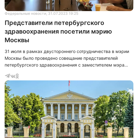
Федеральные новости
, 31.07.2023 19:25
Представители петербургского
здравоохранения посетили мэрию
Москвы
31 июля в рамках двустороннего сотрудничества в мэрии
Москвы было проведено совещание представителей
петербургского здравоохранения с заместителем мэра
Москвы по вопросам социального развития Анастасией
Раковой. При этом в состав делегации под руководством
вице-губернатора Санкт-Петербурга Олега Эргашева
вошли директор Территориального Фонда ОМС Санкт-
Петербурга Константин Звоник, директор Медицинского
информационно-аналитического центра Аркадий Язенок, а
также специалисты МИАЦ.