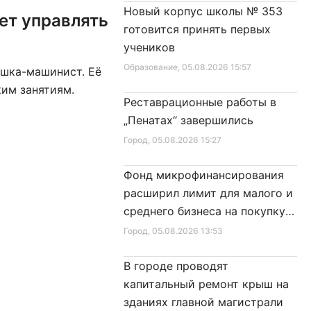
Новый корпус школы № 353
ет управлять
готовится принять первых
учеников
Образование
, 05.08.2026 15:57
ушка-машинист. Её
ким занятиям.
Реставрационные работы в
„Пенатах“ завершились
Город
, 05.08.2026 15:27
Фонд микрофинансирования
расширил лимит для малого и
среднего бизнеса на покупку
специальной техники
Город
, 05.08.2026 13:53
В городе проводят
капитальный ремонт крыш на
зданиях главной магистрали