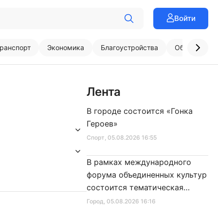
Войти
ранспорт
Экономика
Благоустройства
Образовани
Лента
В городе состоится «Гонка
Героев»
Спорт
, 05.08.2026 16:55
В рамках международного
форума объединенных культур
состоится тематическая
секция
Город
, 05.08.2026 16:16