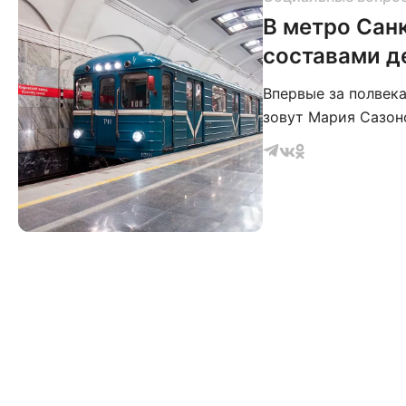
В метро Санк
составами 
Впервые за полвек
зовут Мария Сазон