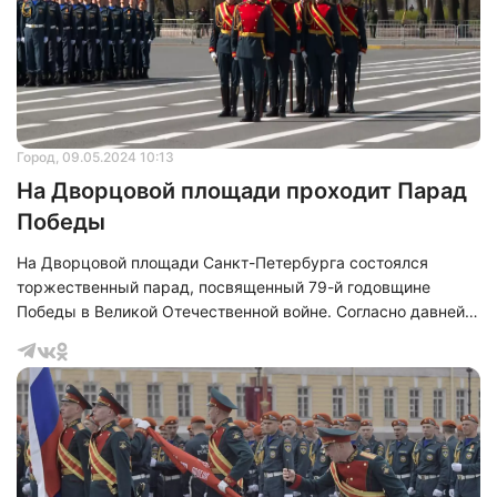
Город
, 09.05.2024 10:13
На Дворцовой площади проходит Парад
Победы
На Дворцовой площади Санкт-Петербурга состоялся
торжественный парад, посвященный 79-й годовщине
Победы в Великой Отечественной войне. Согласно давней
традиции, на площадь вынесли Государственный флаг
Российской Федерации и Знамя Победы, являющееся
символом триумфа советского народа. Генерал-лейтенант
Сергей Баканеев, командующий парадом и начальник
Михайловской военной артиллерийской академии,
совместно с принимающим парад генерал-лейтенантом
Рустамом Миннекаевым, заместителем командующего