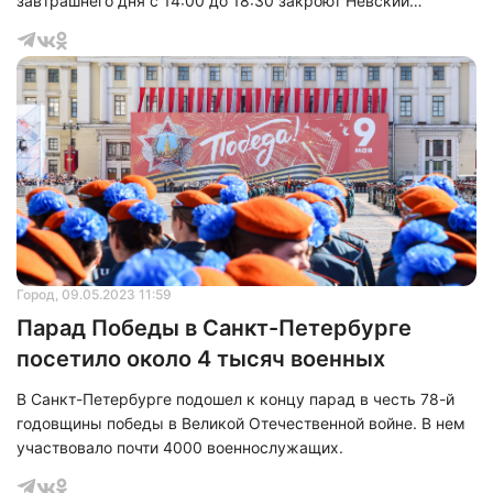
завтрашнего дня с 14:00 до 18:30 закроют Невский
проспект от Садовой улицы до Дворцового проезда
включительно, а также Адмиралтейский проспект от
Гороховой до Невского.
Город
, 09.05.2023 11:59
Парад Победы в Санкт-Петербурге
посетило около 4 тысяч военных
В Санкт-Петербурге подошел к концу парад в честь 78-й
годовщины победы в Великой Отечественной войне. В нем
участвовало почти 4000 военнослужащих.