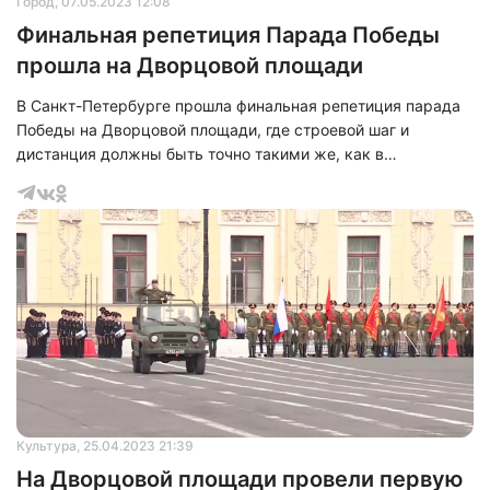
Город
, 07.05.2023 12:08
Финальная репетиция Парада Победы
прошла на Дворцовой площади
В Санкт-Петербурге прошла финальная репетиция парада
Победы на Дворцовой площади, где строевой шаг и
дистанция должны быть точно такими же, как в
торжественный момент 9 мая. В этом году в параде
поучаствует не только современная военная техника, но и
легендарная «Катюша».
Нажимая на кнопку "Отправить" вы
соглашаетесь с
политикой конфиденциальности
Культура
, 25.04.2023 21:39
На Дворцовой площади провели первую