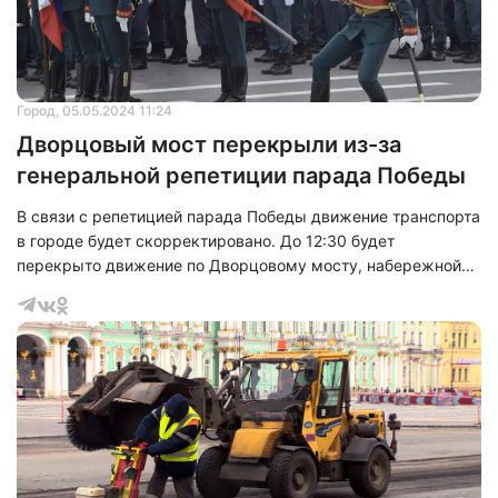
войск
Город
, 05.05.2024 11:24
Дворцовый мост перекрыли из-за
генеральной репетиции парада Победы
В связи с репетицией парада Победы движение транспорта
в городе будет скорректировано. До 12:30 будет
перекрыто движение по Дворцовому мосту, набережной
реки Мойки от Невского проспекта до Певческого моста,
Миллионной улице, набережной Зимней канавки,
Дворцовой и Адмиралтейской набережным.