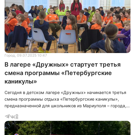
Город
, 09.07.2025 10:47
В лагере «Дружных» стартует третья
смена программы «Петербургские
каникулы»
Сегодня в детском лагере «Дружных» начинается третья
смена программы отдыха «Петербургские каникулы»,
предназначенной для школьников из Мариуполя – города,
являющегося побратимом Санкт-Петербурга. В этой смене
примут участие 395 детей и 20 педагогов,
сопровождающих их.