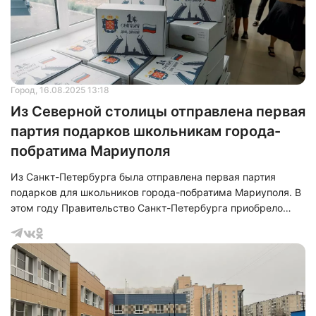
Город
, 16.08.2025 13:18
Из Северной столицы отправлена первая
партия подарков школьникам города-
побратима Мариуполя
Из Санкт-Петербурга была отправлена первая партия
подарков для школьников города-побратима Мариуполя. В
этом году Правительство Санкт-Петербурга приобрело
более 19 тысяч наборов учебных принадлежностей,
предназначенных для детей разных возрастных групп.
Особое внимание уделено первоклассникам, каждый из
которых к началу учебного года получит не только
канцтовары, тетради и учебники, но и школьный
рюкзак.&nbsp;