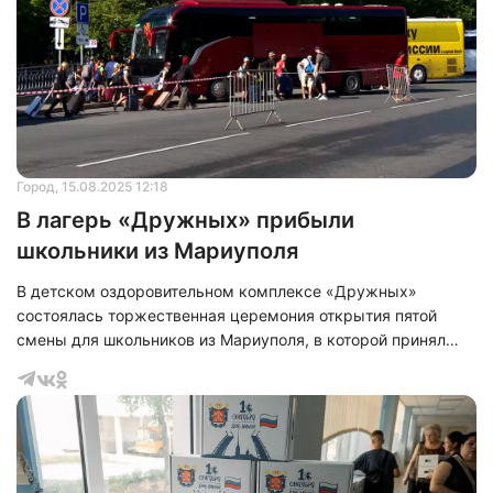
Город
, 15.08.2025 12:18
В лагерь «Дружных» прибыли
школьники из Мариуполя
В детском оздоровительном комплексе «Дружных»
состоялась торжественная церемония открытия пятой
смены для школьников из Мариуполя, в которой принял
участие губернатор Санкт-Петербурга Александр Беглов.
Эта смена, получившая название «Мир открытий», является
частью программы «Петербургские каникулы». В
Северную столицу приехали 399 учащихся мариупольских
школ и 20 педагогов, сопровождающих их.