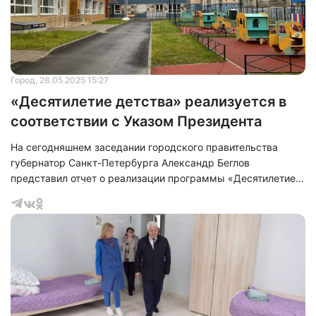
Нажимая на кнопку "Отправить" вы
соглашаетесь с
политикой конфиденциальности
Город
, 28.05.2025 15:27
«Десятилетие детства» реализуется в
соответствии с Указом Президента
На сегодняшнем заседании городского правительства
губернатор Санкт-Петербурга Александр Беглов
представил отчет о реализации программы «Десятилетие
детства» в 2024 году и планы на 2025 год. Глава города
особо подчеркнул масштабную модернизацию
материально-технической базы школ. В результате этой
работы 179 учебных заведений получили современное
оснащение для лабораторий по робототехнике,
фармацевтике, генетике и аддитивным технологиям. Ещё
431 школа была обеспечена оборудованием для
проведения э