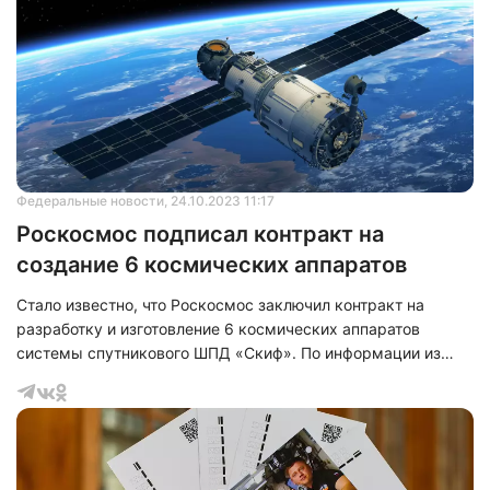
Федеральные новости
, 24.10.2023 11:17
Роскосмос подписал контракт на
создание 6 космических аппаратов
Стало известно, что Роскосмос заключил контракт на
разработку и изготовление 6 космических аппаратов
системы спутникового ШПД «Скиф». По информации из
пресс-службы госкорпорации «Роскосмос», создавать
космические аппараты будут для федерального проекта
«Сфера». Так в прошлом году уже был запущен
демонстрационный аппарат «Скиф-Д», который сна данный
момент завершает этап летно-экспериментальной