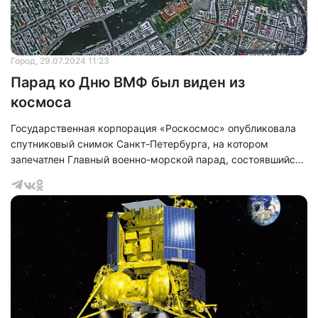
Город
, 29.07.2024 11:23
Парад ко Дню ВМФ был виден из
космоса
Государственная корпорация «Роскосмос» опубликовала
спутниковый снимок Санкт-Петербурга, на котором
запечатлен Главный военно-морской парад, состоявшийся
в воскресенье, 28 июля, в честь Дня Военно-Морского
Флота. В пресс-службе «Роскосмоса» пояснили, что на
изображении, полученном с помощью спутника «Ресурс-
П», можно увидеть именно этот город, где на центральных
набережных проходил торжественный парад.