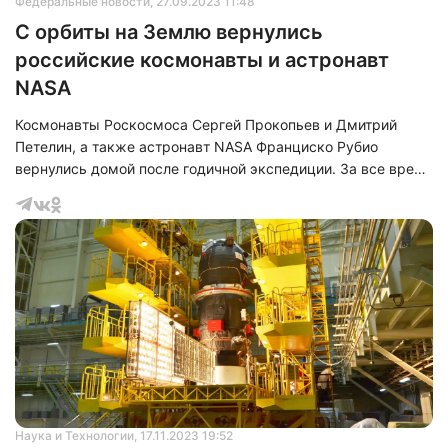
Федеральные новости
, 27.09.2023 11:48
С орбиты на Землю вернулись
российские космонавты и астронавт
NASA
Космонавты Роскосмоса Сергей Прокопьев и Дмитрий
Петелин, а также астронавт NASA Франциско Рубио
вернулись домой после годичной экспедиции. За все время
полетов на Международную космическую станцию - это
была самая длительная&nbsp;экспедиция.
Наука и Технологии
, 17.11.2023 19:52