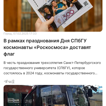
отработки. Данный аппарат успешно защитил орбитально-
частотный ресурс системы.
Город
, 07.02.2025 17:33
В рамках празднования Дня СПбГУ
космонавты «Роскосмоса» доставят
флаг
В честь празднования трехсотлетия Санкт-Петербургского
государственного университета (СПбГУ), которое
состоялось в 2024 году, космонавты государственного
космического предприятия «Роскосмос» доставят на
Землю флаг университета. Этот флаг, ранее, в юбилейный
для СПбГУ год, находился на борту Международной
космической станции (МКС). Данную информацию
подтвердила пресс-служба Санкт-Петербургского
государственного университета.