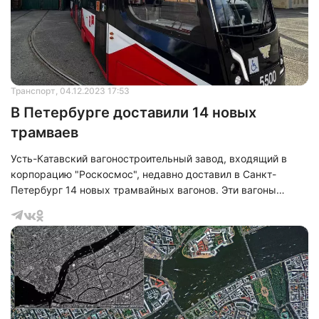
Транспорт
, 04.12.2023 17:53
В Петербурге доставили 14 новых
трамваев
Усть-Катавский вагоностроительный завод, входящий в
корпорацию "Роскосмос", недавно доставил в Санкт-
Петербург 14 новых трамвайных вагонов. Эти вагоны
имеют ряд улучшений и технических особенностей,
которые значительно повышают качество и безопасность
перевозок пассажиров. Пресс-служба завода сообщила,
что эти новые модели трамваев, известные как 71-628-02,
обладают передовым бортовым навигационно-связным
оборудованием.