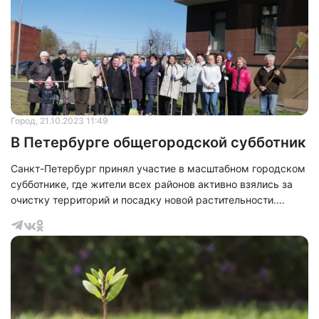
Город
, 21.10.2023 11:49
В Петербурге общегородской субботник
Санкт-Петербург принял участие в масштабном городском
субботнике, где жители всех районов активно взялись за
очистку территорий и посадку новой растительности.
Особый акцент сделан на недавно созданные парки и
скверы, к поддержанию которых горожане, с нетерпением
ожидавшие их открытия, радостно присоединяются. Среди
таких мест выделяется сквер Раисы Штрейс.