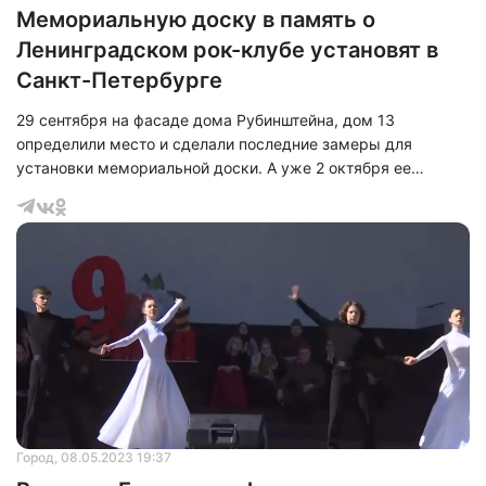
Мемориальную доску в память о
Ленинградском рок-клубе установят в
Санкт-Петербурге
29 сентября на фасаде дома Рубинштейна, дом 13
определили место и сделали последние замеры для
установки мемориальной доски. А уже 2 октября ее
торжественно откроют в память о Ленинградском рок-
клубе, в котором давали концерты культовые группы
«Аквариум», «Кино», «Алиса», «Пикник» — их композиции
вошли в «золотой фонд» русского рока. Так с идеей
увековечить память ранее выступили вице-губернатор
Санкт-Петербурга Борис Пиотровский и депутат Госдумы
Сергей Боярский.
Город
, 08.05.2023 19:37