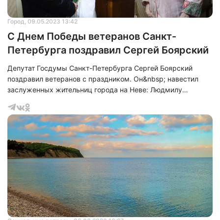
Город
, 09.05.2023 13:42
С Днем Победы ветеранов Санкт-
Петербурга поздравил Сергей Боярский
Депутат Госдумы Санкт-Петербурга Сергей Боярский
поздравил ветеранов с праздником. Он&nbsp; навестил
заслуженных жительниц города на Неве: Людмилу
Шалаеву и Зою Мацько. Данную информацию сообщили в
пресс-службе Санкт-Петербургского регионального
отделения партии «Единая Россия».