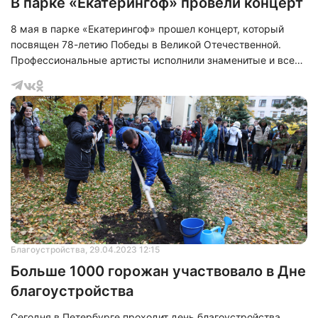
В парке «Екатерингоф» провели концерт
8 мая в парке «Екатерингоф» прошел концерт, который
посвящен 78-летию Победы в Великой Отечественной.
Профессиональные артисты исполнили знаменитые и всем
известные песни, такие как:&nbsp;«Катюша», «Журавли»,
«Жди меня», «Блокадный вальс» и другие песни о войне.
Благоустройства
, 29.04.2023 12:15
Больше 1000 горожан участвовало в Дне
благоустройства
Сегодня в Петербурге проходит день благоустройства,