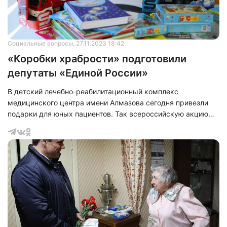
Социальные вопросы
, 27.11.2023 18:42
«Коробки храбрости» подготовили
депутаты «Единой России»
В детский лечебно-реабилитационный комплекс
медицинского центра имени Алмазова сегодня привезли
подарки для юных пациентов. Так всероссийскую акцию
«Коробка храбрости» проводит «Единая Россия». Всех
сотрудников поблагодарил секретарь регионального
отделения партии, депутат Госдумы Сергей Боярский.
Напомним, что данная акция проходит по всей России на
протяжении более 10 лет.&nbsp;