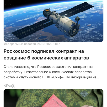
Федеральные новости
, 24.10.2023 11:17
Роскосмос подписал контракт на
создание 6 космических аппаратов
Стало известно, что Роскосмос заключил контракт на
разработку и изготовление 6 космических аппаратов
системы спутникового ШПД «Скиф». По информации из
пресс-службы госкорпорации «Роскосмос», создавать
космические аппараты будут для федерального проекта
«Сфера». Так в прошлом году уже был запущен
демонстрационный аппарат «Скиф-Д», который сна данный
момент завершает этап летно-экспериментальной