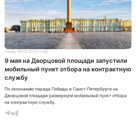
Город
, 09.05.2023 17:02
9 мая на Дворцовой площади запустили
мобильный пункт отбора на контрактную
службу
По окончанию парада Победы в Санкт-Петербурге на
Нажимая на кнопку "Отправить" вы
Дворцовой площади развернули мобильный пункт отбора
соглашаетесь с
политикой конфиденциальности
на контрактную службу.