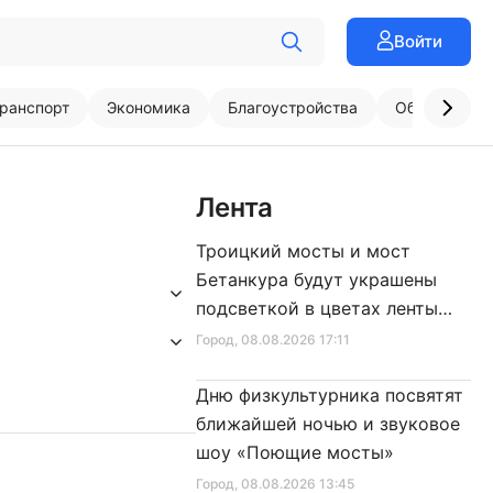
Войти
ранспорт
Экономика
Благоустройства
Образовани
Лента
Троицкий мосты и мост
Бетанкура будут украшены
подсветкой в цветах ленты
Ленинградской Победы
Город
, 08.08.2026 17:11
Дню физкультурника посвятят
ближайшей ночью и звуковое
шоу «Поющие мосты»
Город
, 08.08.2026 13:45