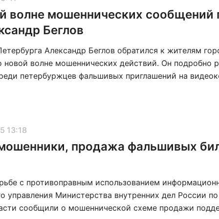
олне мошеннических сообщений предупредил
ксандр Беглов
Петербурга Александр Беглов обратился к жителям гор
 новой волне мошеннических действий. Он подробно р
реди петербуржцев фальшивых приглашений на видео
черкнул, что злоумышленники постоянно изобретают но
ые предлоги для провокации граждан. В данном случае
ные сообщения, якобы приглашающие на личную беседу
25 13:18
мошенники, продажа фальшивых бил
орьбе с противоправным использованием информацио
го управления Министерства внутренних дел России по
асти сообщили о мошеннической схеме продажи подде