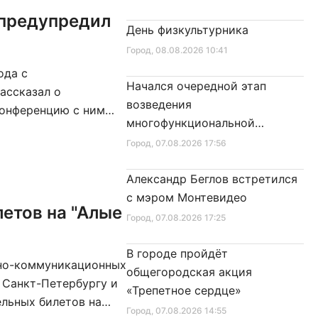
День физкультурника
Город
, 08.08.2026 10:41
ода с
Начался очередной этап
ассказал о
возведения
конференцию с ним
многофункциональной
вые методы обмана,
площадки центра спорта
Город
, 07.08.2026 17:56
, мошенники
 с губернатором в
Александр Беглов встретился
с мэром Монтевидео
етов на "Алые
Город
, 07.08.2026 17:25
В городе пройдёт
нно-коммуникационных
общегородская акция
 Санкт-Петербургу и
«Трепетное сердце»
льных билетов на
Город
, 07.08.2026 14:55