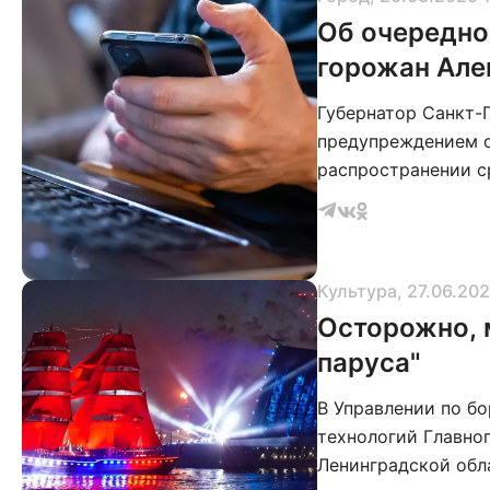
Об очередной в
горожан Але
Губернатор Санкт-
предупреждением о
распространении с
лично. Беглов под
используя различн
рассылают поддель
формате видео
Культура
, 27.06.20
Осторожно, 
паруса"
В Управлении по б
технологий Главно
Ленинградской обл