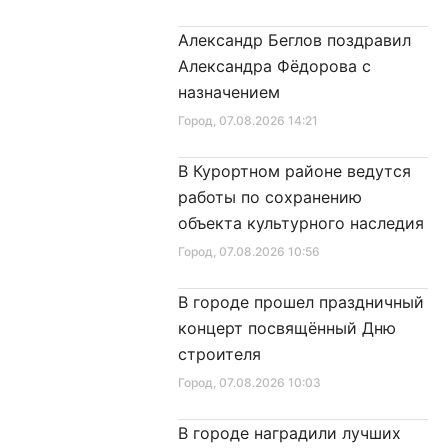
лагают приобрести
ча приобретённого
Александр Беглов поздравил
енно
Александра Фёдорова с
назначением
Город
, 07.08.2026 14:21
В Курортном районе ведутся
работы по сохранению
объекта культурного наследия
Город
, 07.08.2026 10:56
В городе прошел праздничный
концерт посвящённый Дню
строителя
Город
, 07.08.2026 10:03
В городе наградили лучших