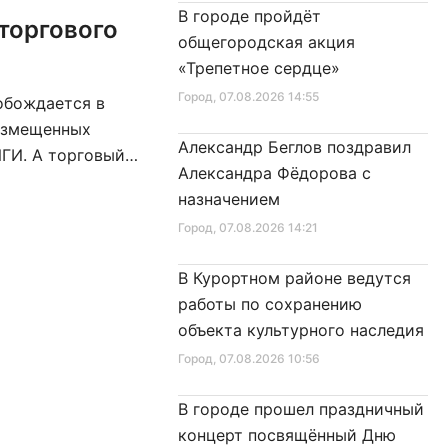
В городе пройдёт
 торгового
общегородская акция
«Трепетное сердце»
Город
, 07.08.2026 14:55
обождается в
размещенных
Александр Беглов поздравил
ИГИ. А торговый
Александра Фёдорова с
ор нарушил условия
назначением
Город
, 07.08.2026 14:21
В Курортном районе ведутся
работы по сохранению
объекта культурного наследия
Город
, 07.08.2026 10:56
В городе прошел праздничный
концерт посвящённый Дню