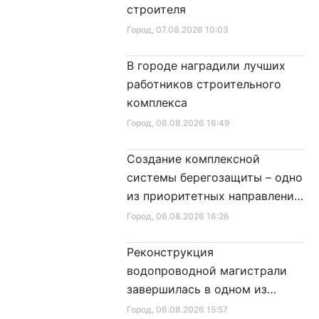
строителя
Город
, 07.08.2026 10:03
В городе наградили лучших
работников строительного
комплекса
Город
, 06.08.2026 16:49
Создание комплексной
системы берегозащиты – одно
из приоритетных направлений
развития Петербурга
Город
, 06.08.2026 16:26
Реконструкция
водопроводной магистрали
завершилась в одном из
районов города
Город
, 06.08.2026 15:57