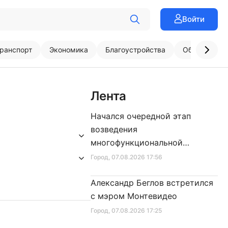
Войти
ранспорт
Экономика
Благоустройства
Образовани
Лента
Начался очередной этап
возведения
многофункциональной
площадки центра спорта
Город
, 07.08.2026 17:56
Александр Беглов встретился
с мэром Монтевидео
Город
, 07.08.2026 17:25