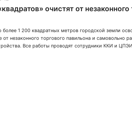
«квадратов» очистят от незаконного
о более 1 200 квадратных метров городской земли осв
 от незаконного торгового павильона и самовольно 
тройства. Все работы проводят сотрудники ККИ и ЦПЭ
о расположился на Малиновской улице, также арендат