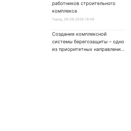
работников строительного
комплекса
Город
, 06.08.2026 16:49
Создание комплексной
системы берегозащиты – одно
из приоритетных направлений
развития Петербурга
Город
, 06.08.2026 16:26
Реконструкция
водопроводной магистрали
завершилась в одном из
районов города
Город
, 06.08.2026 15:57
рмация
Предложить новость
Александр Беглов посетил
соглашение
выставку достижений
Кировского района
нциальности