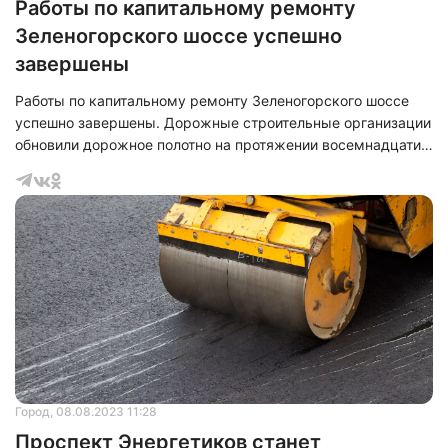
Работы по капитальному ремонту
Зеленогорского шоссе успешно
завершены
Работы по капитальному ремонту Зеленогорского шоссе
успешно завершены. Дорожные строительные организации
обновили дорожное полотно на протяжении восемнадцати
километров, начиная от пересечения с Приморским шоссе
и заканчивая проспектом Ленина. В ходе ремонта было
уложено двести тысяч квадратных метров
асфальтобетонного покрытия, состоящего из двух слоев.
Кроме того, были проведены работы по укреплению
обочин, частичному восстановлению пешеходных
тротуаров и нанесению разметки с применением термо
Нажимая на кнопку "Отправить" вы
соглашаетесь с
политикой конфиденциальности
Город
, 08.08.2023 11:28
Проспект Энергетиков станет