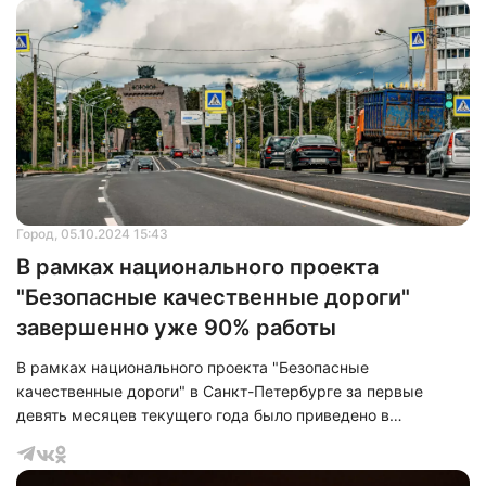
укладка нового асфальтового покрытия на проезжей части
и тротуарах общей площадью 4 километра. Ремонт носит
капитальный характер и включает в себя обновление всей
дорожной инфраструктуры.
Город
, 05.10.2024 15:43
В рамках национального проекта
"Безопасные качественные дороги"
завершенно уже 90% работы
В рамках национального проекта "Безопасные
качественные дороги" в Санкт-Петербурге за первые
девять месяцев текущего года было приведено в
соответствие с нормативными требованиями 40 объектов
общей протяженностью 90 километров. Это составляет