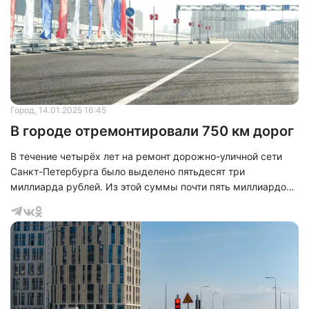
районах города приведены в порядок десятки объектов
общей протяженностью более 100 километров. Среди
наиболее значимых отремонтированных маг
Город
, 14.01.2025 16:45
В городе отремонтировали 750 км дорог
В течение четырёх лет на ремонт дорожно-уличной сети
Санкт-Петербурга было выделено пятьдесят три
миллиарда рублей. Из этой суммы почти пять миллиардов
рублей поступило из федерального бюджета в рамках
национального проекта «Безопасные качественные
дороги», а сорок восемь миллиардов рублей — из бюджета
Санкт-Петербурга. За этот период было отремонтировано
около семисот пятидесяти километров дорог, свыше
пятисот километров из которых были отремонтированы в
рамках национального проекта. Кроме того