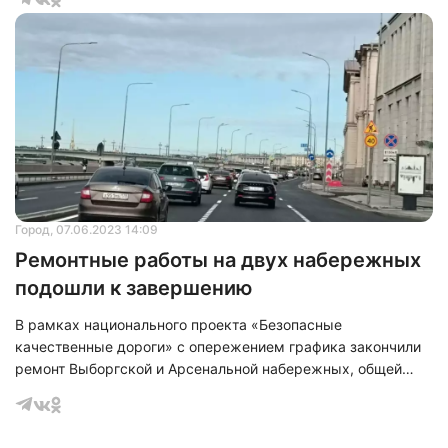
шоссе. При этом на нем снимут старый асфальт, частично
отремонтируют тротуары, заменят люки и после нанесут
разметку.
Город
, 07.06.2023 14:09
Ремонтные работы на двух набережных
подошли к завершению
В рамках национального проекта «Безопасные
качественные дороги» с опережением графика закончили
ремонт Выборгской и Арсенальной набережных, общей
протяженностью равной 3,3 км.