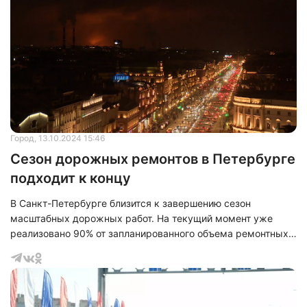
90% от общего объема работ, запланированного на этот год
по данному проекту.
Город
, 13.10.2024 15:46
Сезон дорожных ремонтов в Петербурге
подходит к концу
В Санкт-Петербурге близится к завершению сезон
масштабных дорожных работ. На текущий момент уже
реализовано 90% от запланированного объема ремонтных
мероприятий. В этом неделю началась укладка асфальта на
участке Октябрьской набережной, однако количество
дорожных участков, требующих от водителей снижения
скорости, практически сведено к минимуму. В различных