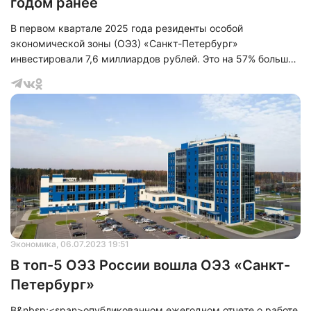
годом ранее
В первом квартале 2025 года резиденты особой
экономической зоны (ОЭЗ) «Санкт-Петербург»
инвестировали 7,6 миллиардов рублей. Это на 57% больше,
чем за аналогичный период 2024 года, когда объем
инвестиций составил 4,8 миллиарда рублей. Наибольший
вклад в общий объем капиталовложений внесли компании
«БИОКАД», «ОДК-Климов» и ЦПТ.
Экономика
, 06.07.2023 19:51
В топ-5 ОЭЗ России вошла ОЭЗ «Санкт-
Петербург»
В&nbsp;<span>опубликованном ежегодном отчете о работе