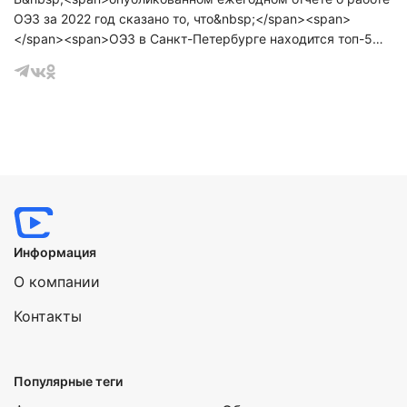
ОЭЗ за 2022 год сказано то, что&nbsp;</span><span>
</span><span>ОЭЗ в Санкт-Петербурге находится топ-5
лидеров по эффективности среди ОЭЗ технико-
внедренческого типа. Так в список вошли:</span>
<span>&nbsp;</span>ОЭЗ «Технополис Москва», ОЭЗ
«Дубна», ОЭЗ «Иннополис»&nbsp;<span>и ОЭЗ «Санкт-
Петербург».</span>
Информация
О компании
Контакты
Популярные теги