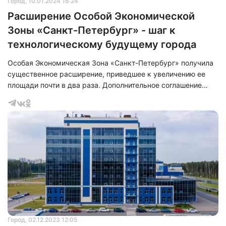
Город
, 10.01.2024 18:24
Расширение Особой Экономической
Зоны «Санкт-Петербург» - шаг к
технологическому будущему города
Особая Экономическая Зона «Санкт-Петербург» получила
существенное расширение, приведшее к увеличению ее
площади почти в два раза. Дополнительное соглашение
между городом и Министерством Экономического
Развития РФ закрепляет передачу городом права
предоставления аренды земельных участков в размере
337 га на срок существования ОЭЗ.
Город
, 02.12.2023 12:05