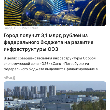
рублей. Кроме того, были утверждены изменени
Город
, 11.09.2025 17:39
Город получит 3,1 млрд рублей из
федерального бюджета на развитие
инфраструктуры ОЭЗ
В целях совершенствования инфраструктуры Особой
экономической зоны (ОЭЗ) «Санкт-Петербург» из
федерального бюджета выделяется финансирование в
размере 3,1 миллиарда рублей, предназначенное для
строительства центра, ориентированного на проведение
исследований и разработок. Данное решение получило
одобрение в ходе заседания штаба Правительственной
комиссии по региональному развитию, которое проходило
под председательством заместителя председателя
Правительства Российской Федерации, Марата Хуснулли