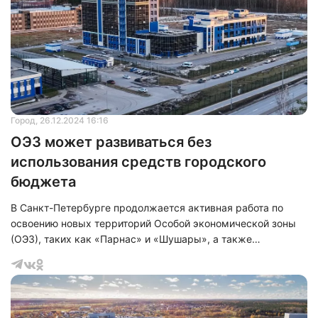
является уникальным для России.
Город
, 26.12.2024 16:16
ОЭЗ может развиваться без
использования средств городского
бюджета
В Санкт-Петербурге продолжается активная работа по
освоению новых территорий Особой экономической зоны
(ОЭЗ), таких как «Парнас» и «Шушары», а также
осуществляется строительство готовых производственных
площадей для инвесторов. Губернатор Александр Беглов
отметил, что благодаря эффективной деятельности
существующих резидентов ОЭЗ и средствам,
возмещенным из федерального бюджета, возможно