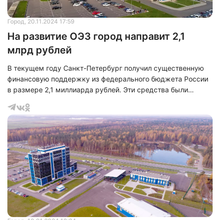
Город
, 20.11.2024 17:59
На развитие ОЭЗ город направит 2,1
млрд рублей
В текущем году Санкт-Петербург получил существенную
финансовую поддержку из федерального бюджета России
в размере 2,1 миллиарда рублей. Эти средства были
выделены в рамках механизма компенсации затрат на
развитие инфраструктуры особой экономической зоны
(ОЭЗ), действующей в городе. Эта сумма более чем в
шесть раз превосходит объем возмещения, полученного
Санкт-Петербургом в предыдущем году.
Нажимая на кнопку "Отправить" вы
соглашаетесь с
политикой конфиденциальности