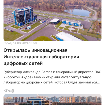
Город
, 14.03.2024 10:50
Открылась инновационная
Интеллектуальная лаборатория
цифровых сетей
Губернатор Александр Беглов и генеральный директор ПАО
«Россети» Андрей Рюмин открыли Интеллектуальную
лабораторию цифровых сетей, которая будет заниматься
разработкой, испытанием и сертификацией оборудования в
области энергетики. Этот новый исследовательский центр,
расположенный на территории Особой экономической
зоны (ОЭЗ) «Новооорловская» в Санкт-Петербурге,