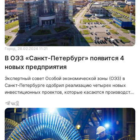
развитие этой зоны без привлечения городских финансов.
Это позволяет сэкономить бюджетные средства для
других
Город
, 26.02.2024 11:21
В ОЭЗ «Санкт‑Петербург» появится 4
новых предприятия
Экспертный совет Особой экономической зоны (ОЭЗ) в
Санкт-Петербурге одобрил реализацию четырех новых
инвестиционных проектов, которые касаются производства
тяжелого металлорежущего оборудования, деталей
двигателей для наземного и авиационного применения,
лабораторного оборудования, аналитических приборов и
инновационного электротехнического оборудования для
различных отраслей промышленности. Общий объем
заявленных инвестиций составляет более 16,7 млрд