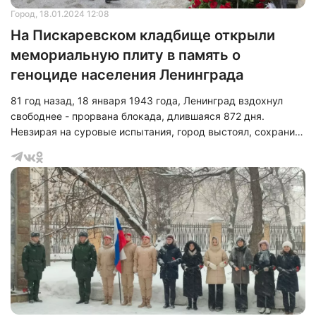
Город
, 18.01.2024 12:08
На Пискаревском кладбище открыли
мемориальную плиту в память о
геноциде населения Ленинграда
81 год назад, 18 января 1943 года, Ленинград вздохнул
свободнее - прорвана блокада, длившаяся 872 дня.
Невзирая на суровые испытания, город выстоял, сохранил
верность Родине и внес неоценимый вклад в дело Победы.
Сегодня на площади Победы и Пискаревском
мемориальном кладбище прошли памятные церемонии
возложения цветов и венков к монументу «Мать-Родина» и
мемориалу «Вечный огонь».