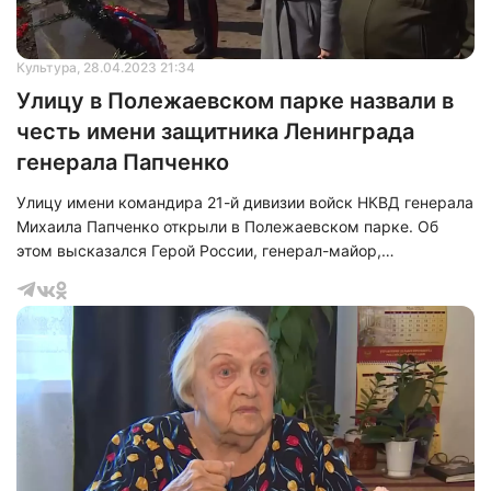
Культура
, 28.04.2023 21:34
Улицу в Полежаевском парке назвали в
честь имени защитника Ленинграда
генерала Папченко
Улицу имени командира 21-й дивизии войск НКВД генерала
Михаила Папченко открыли в Полежаевском парке. Об
этом высказался Герой России, генерал-майор,
председатель ассоциации «Герои Советского Союза»
Геннадий Фоменко.