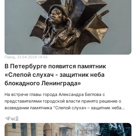
Город
, 22.04.2024 14:53
В Петербурге появится памятник
«Слепой слухач - защитник неба
блокадного Ленинграда»
На встрече главы города Александра Беглова с
представителями городской власти принято решение о
возведении памятника "Слепой слухач – защитник неба
блокадного Ленинграда". Этот мемориал призван
увековечить память незрячих бойцов противовоздушной
обороны, которые защищали Ленинград во время Великой
Отечественной войны.