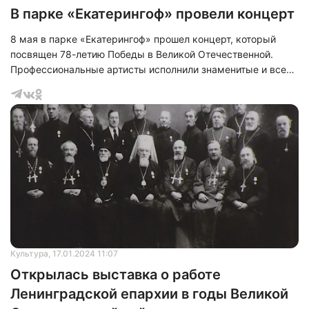
В парке «Екатерингоф» провели концерт
8 мая в парке «Екатерингоф» прошел концерт, который
посвящен 78-летию Победы в Великой Отечественной.
Профессиональные артисты исполнили знаменитые и всем
известные песни, такие как:&nbsp;«Катюша», «Журавли»,
«Жди меня», «Блокадный вальс» и другие песни о войне.
Культура
, 17.01.2024 11:07
Открылась выставка о работе
Ленинградской епархии в годы Великой