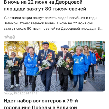
В ночь на 22 июня на Дворцовой
площади зажгут 80 тысяч свечей
Участники акции почтут память людей погибших в годы
Великой Отечественной войны в ночь на 22 июня они
зажгут около 80 тысяч свечей на Дворцовой площади. В
2023 году центральное место композиции займет
мемориал «Разорванное кольцо». Дополнительно
участники запечатлеют знаменитую «полуторку» и дубовые
листья, которые характеризуют как символ вечности.
Город
, 15.02.2024 13:18
Идет набор волонтеров к 79-й
годовщине Победы в Великой