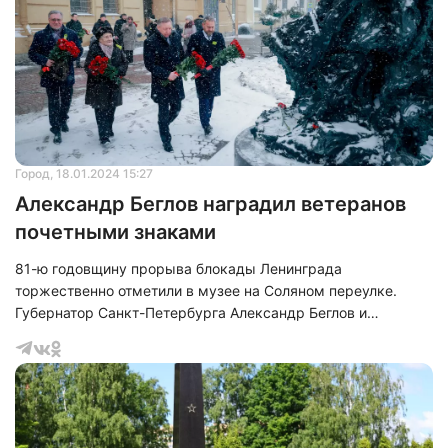
Город
, 18.01.2024 15:27
Александр Беглов наградил ветеранов
почетными знаками
81-ю годовщину прорыва блокады Ленинграда
торжественно отметили в музее на Соляном переулке.
Губернатор Санкт-Петербурга Александр Беглов и
председатель городского Законодательного собрания
Александр Бельский в знак глубокого уважения возложили
цветы к скульптурным композициям, посвященным
преподавателям и медперсоналу, которые проявили
самоотверженность и отвагу в период блокадного режима.