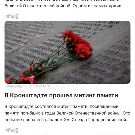
Великой Отечественной войной. Одним из самых ярких
символов блокады Ленинграда являются мосты города,
которые подвергались постоянным бомбардировкам и
артобстрелам.
Нажимая на кнопку "Отправить" вы
соглашаетесь с
политикой конфиденциальности
Культура
, 11.07.2024 12:13
В Кронштадте прошел митинг памяти
В Кронштадте состоялся митинг памяти, посвященный
памяти погибших в годы Великой Отечественной войны. Это
событие совпало с началом XVI Съезда Городов воинской
славы. С 2006 года это почетное звание присваивается
городам, жители которых проявили исключительный