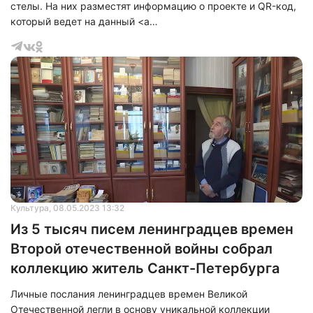
стелы. На них разместят информацию о проекте и QR-код,
который ведет на данный <a
href="https://9may.mail.ru">сайт</a>. На нем размещен
архив фотографий времен Великой Отечественной войны.
Культура
, 08.05.2023 13:32
Из 5 тысяч писем ленинградцев времен
Второй отечественной войны собрал
коллекцию житель Санкт-Петербурга
Личные послания ленинградцев времен Великой
Отечественной легли в основу уникальной коллекции