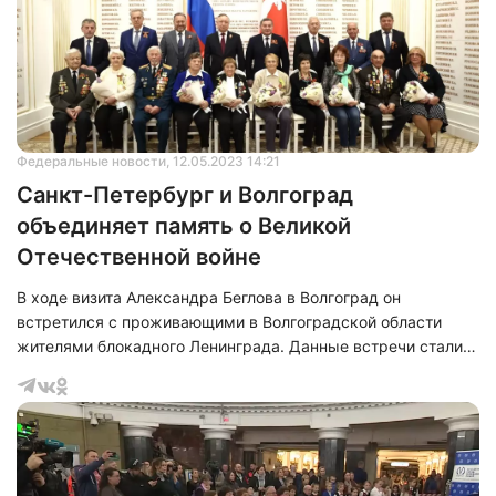
Федеральные новости
, 12.05.2023 14:21
Санкт-Петербург и Волгоград
объединяет память о Великой
Отечественной войне
В ходе визита Александра Беглова в Волгоград он
встретился с проживающими в Волгоградской области
жителями блокадного Ленинграда. Данные встречи стали
традиционными во время визитов главы Санкт‑Петербурга
в другие регионы России. В данной встрече еще
участвовали губернатор Волгоградской области Андрей
Бочаров и председатель Законодательного Собрания
Санкт‑Петербурга Александр Бельский.