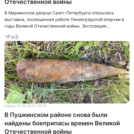
Отечественной войны
В Мариинском дворце Санкт-Петербурга открылась
выставка, посвященная работе Ленинградской епархии в
годы Великой Отечественной войны. Экспозиция
рассказывает о подвиге священнослужителей и верующих,
которые поддерживали дух жителей блокадного города и
помогали фронту.
Город
, 21.06.2023 10:18
В Пушкинском районе снова были
найдены боеприпасы времен Великой
Отечественной войны