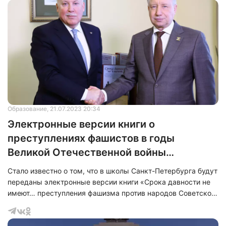
героизм в защите Родины.
Образование
, 21.07.2023 20:34
Электронные версии книги о
преступлениях фашистов в годы
Великой Отечественной войны
передадут в школы Санкт-Петербурга
Стало известно о том, что в школы Санкт-Петербурга будут
переданы электронные версии книги «Срока давности не
имеют… преступления фашизма против народов Советского
Союза в годы Великой Отечественной войны 1941–1945
гг.».