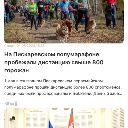
Спорт
, 01.05.2023 15:53
На Пискаревском полумарафоне
пробежали дистанцию свыше 800
горожан
1 мая в ежегодном Пискаревском первомайском
полумарафоне прошли дистанцию более 800 спортсменов,
среди них были профессионалы и любители. Данный забег
посвящен памяти защитников блокадного Ленинграда уже
в 5 раз.