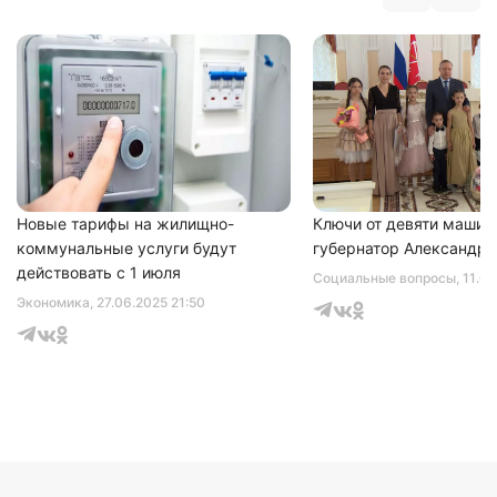
Нажимая на кнопку "Отправить" вы
соглашаетесь с
политикой конфиденциальности
Новые тарифы на жилищно-
Ключи от девяти машин
коммунальные услуги будут
губернатор Александр 
действовать с 1 июля
Социальные вопросы
, 11.0
Экономика
, 27.06.2025 21:50