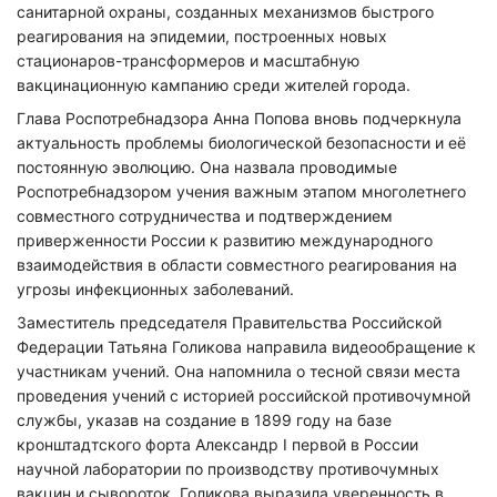
санитарной охраны, созданных механизмов быстрого
реагирования на эпидемии, построенных новых
стационаров-трансформеров и масштабную
вакцинационную кампанию среди жителей города.
Глава Роспотребнадзора Анна Попова вновь подчеркнула
актуальность проблемы биологической безопасности и её
постоянную эволюцию. Она назвала проводимые
Роспотребнадзором учения важным этапом многолетнего
совместного сотрудничества и подтверждением
приверженности России к развитию международного
взаимодействия в области совместного реагирования на
угрозы инфекционных заболеваний.
Заместитель председателя Правительства Российской
Федерации Татьяна Голикова направила видеообращение к
участникам учений. Она напомнила о тесной связи места
проведения учений с историей российской противочумной
службы, указав на создание в 1899 году на базе
кронштадтского форта Александр I первой в России
Нажимая на кнопку "Отправить" вы
соглашаетесь с
политикой конфиденциальности
научной лаборатории по производству противочумных
вакцин и сывороток. Голикова выразила уверенность в