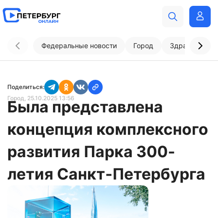
Федеральные новости
Город
Здравоохран
Поделиться:
Город
, 25.10.2025 13:56
Была представлена
концепция комплексного
развития Парка 300-
летия Санкт‑Петербурга