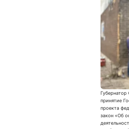
Губернатор
принятие Г
проекта фед
закон «Об о
деятельнос