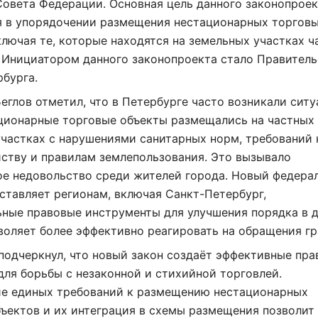
овета Федерации. Основная цель данного законопрое
я в упорядочении размещения нестационарных торгов
ключая те, которые находятся на земельных участках 
 Инициатором данного законопроекта стало Правител
бурга.
еглов отметил, что в Петербурге часто возникали ситу
ационарные торговые объекты размещались на частных
частках с нарушениями санитарных норм, требований 
ству и правилам землепользования. Это вызывало
ое недовольство среди жителей города. Новый федера
ставляет регионам, включая Санкт-Петербург,
ьные правовые инструменты для улучшения порядка в 
воляет более эффективно реагировать на обращения г
подчеркнул, что новый закон создаёт эффективные пр
ля борьбы с незаконной и стихийной торговлей.
ие единых требований к размещению нестационарных
ъектов и их интеграция в схемы размещения позволит