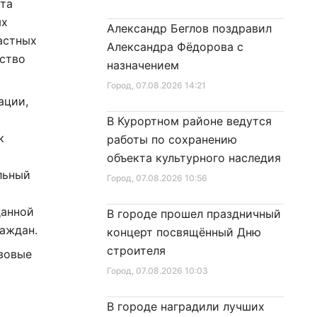
кта
ых
Александр Беглов поздравил
частных
Александра Фёдорова с
ьство
назначением
Город
, 07.08.2026 14:21
ации,
В Курортном районе ведутся
к
работы по сохранению
объекта культурного наследия
льный
Город
, 07.08.2026 10:56
данной
В городе прошел праздничный
раждан.
концерт посвящённый Дню
строителя
авовые
Город
, 07.08.2026 10:03
В городе наградили лучших