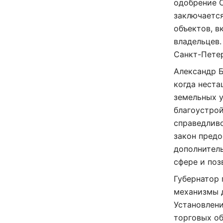
одобрение С
заключаетс
объектов, в
владельцев.
Санкт-Петер
Александр Б
когда нест
земельных у
благоустрой
справедлив
закон предо
дополнител
сфере и поз
Губернатор 
механизмы д
Установлен
торговых об