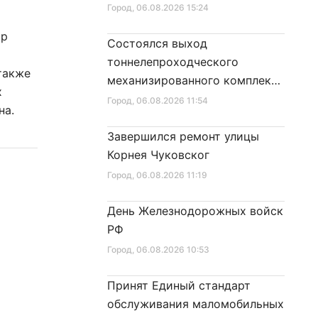
Город
, 06.08.2026 15:24
ор
Состоялся выход
тоннелепроходческого
также
механизированного комплекса
х
«Надежда» на поверхность
Город
, 06.08.2026 11:54
на.
Завершился ремонт улицы
Корнея Чуковског
Город
, 06.08.2026 11:19
День Железнодорожных войск
РФ
Город
, 06.08.2026 10:53
Принят Единый стандарт
обслуживания маломобильных