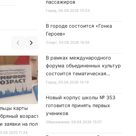
пассажиров
Город
, 06.08.2026 10:03
В городе состоится «Гонка
Героев»
Спорт
, 05.08.2026 16:55
В рамках международного
форума объединенных культур
состоится тематическая
секция
Город
, 05.08.2026 16:16
Новый корпус школы № 353
готовится принять первых
льцы карты
Александр Беглов подписал
учеников
бряный возраст»
Закон «О внесении изменения
Образование
, 05.08.2026 15:57
и заявки на получение
в Закон Санкт‑Петербурга
фиката для посещения
«Социальный кодекс
25.08.2025 11:24
Город
, 10.01.2026 16:46