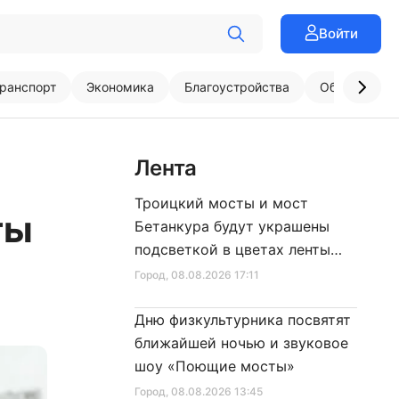
Войти
ранспорт
Экономика
Благоустройства
Образовани
Лента
Троицкий мосты и мост
ты
Бетанкура будут украшены
подсветкой в цветах ленты
Ленинградской Победы
Город
, 08.08.2026 17:11
Дню физкультурника посвятят
ближайшей ночью и звуковое
шоу «Поющие мосты»
Город
, 08.08.2026 13:45