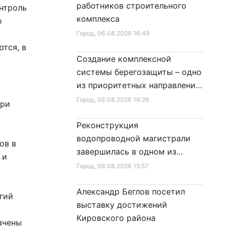
работников строительного
нтроль
комплекса
о
Город
, 06.08.2026 16:49
тся, в
Создание комплексной
системы берегозащиты – одно
из приоритетных направлений
развития Петербурга
Город
, 06.08.2026 16:26
При
Реконструкция
водопроводной магистрали
ов в
завершилась в одном из
 и
районов города
Город
, 06.08.2026 15:57
Александр Беглов посетил
гий
выставку достижений
Кировского района
ачены