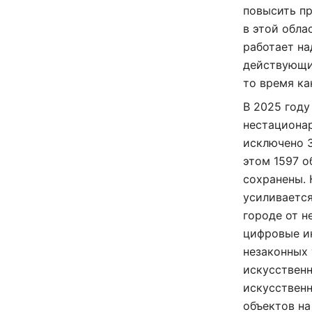
повысить пр
в этой обла
работает на
действующи
то время ка
В 2025 году
нестационар
исключено 3
этом 1597 о
сохранены. 
усиливается
городе от н
цифровые ин
незаконных
искусственн
искусственн
объектов на