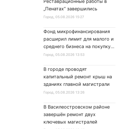
Реставрационные работы в
в
Санкт‑Петербурга»
„Пенатах“ завершились
Город
, 05.08.2026 15:27
Фонд микрофинансирования
расширил лимит для малого и
среднего бизнеса на покупку
специальной техники
Город
, 05.08.2026 13:53
В городе проводят
капитальный ремонт крыш на
зданиях главной магистрали
Город
, 05.08.2026 13:26
В Василеостровском районе
завершён ремонт двух
ключевых магистралей