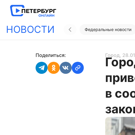
НОВОСТИ
Федеральные новости
Поделиться:
Город
, 28.0
Горо
прив
в со
зако