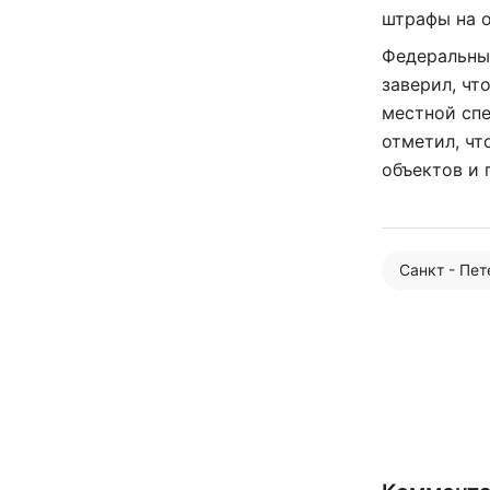
штрафы на 
Федеральный
заверил, чт
местной спе
отметил, чт
объектов и
Санкт - Пе