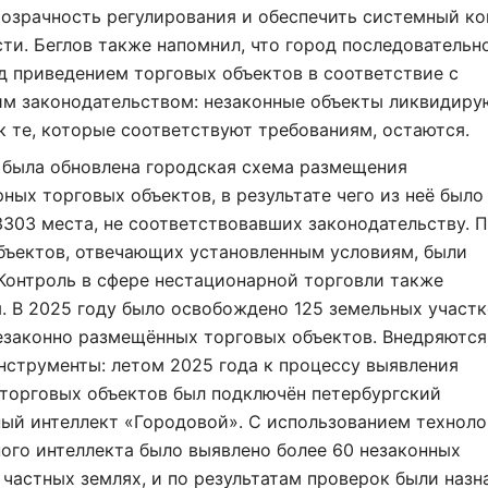
озрачность регулирования и обеспечить системный ко
сти. Беглов также напомнил, что город последовательн
д приведением торговых объектов в соответствие с
м законодательством: незаконные объекты ликвидирую
к те, которые соответствуют требованиям, остаются.
 была обновлена городская схема размещения
ных торговых объектов, в результате чего из неё было
303 места, не соответствовавших законодательству. 
бъектов, отвечающих установленным условиям, были
Контроль в сфере нестационарной торговли также
. В 2025 году было освобождено 125 земельных участк
езаконно размещённых торговых объектов. Внедряются
струменты: летом 2025 года к процессу выявления
 торговых объектов был подключён петербургский
ый интеллект «Городовой». С использованием техноло
ого интеллекта было выявлено более 60 незаконных
Нажимая на кнопку "Отправить" вы
соглашаетесь с
политикой конфиденциальности
 частных землях, и по результатам проверок были назн