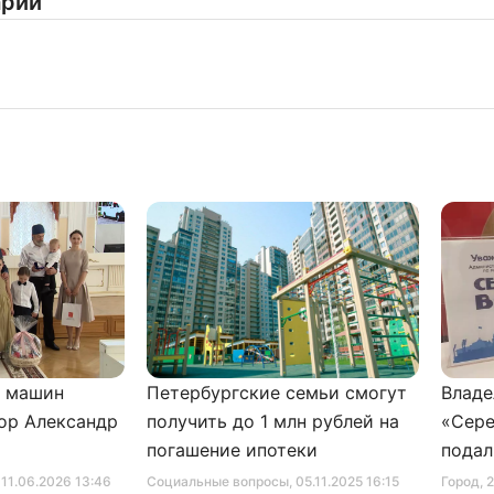
арии
и машин
Петербургские семьи смогут
Владе
ор Александр
получить до 1 млн рублей на
«Сере
погашение ипотеки
подал
серти
, 11.06.2026 13:46
Социальные вопросы
, 05.11.2025 16:15
Город
, 