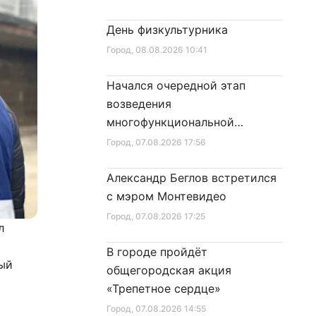
День физкультурника
Город
, 08.08.2026 10:41
Начался очередной этап
возведения
многофункциональной
площадки центра спорта
Город
, 07.08.2026 17:56
Александр Беглов встретился
с мэром Монтевидео
Город
, 07.08.2026 17:25
л
и
В городе пройдёт
ный
общегородская акция
«Трепетное сердце»
Город
, 07.08.2026 14:55