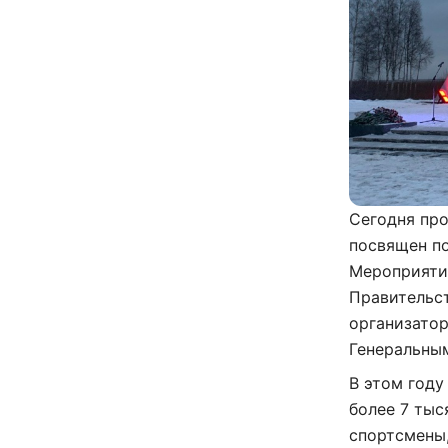
Сегодня пр
посвящен п
Мероприяти
Правительс
организато
Генеральны
В этом году
более 7 тыс
спортсмены