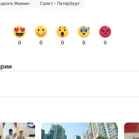
орога Жизни»
Санкт - Петербург
Нажимая на кнопку "Отправить" вы
соглашаетесь с
политикой конфиденциальности
0
0
0
0
0
арии