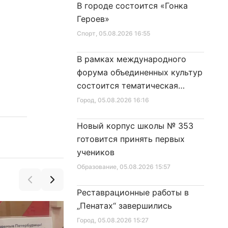
В городе состоится «Гонка
Героев»
Спорт
, 05.08.2026 16:55
В рамках международного
форума объединенных культур
состоится тематическая
секция
Город
, 05.08.2026 16:16
Новый корпус школы № 353
готовится принять первых
учеников
Образование
, 05.08.2026 15:57
Реставрационные работы в
„Пенатах“ завершились
Город
, 05.08.2026 15:27