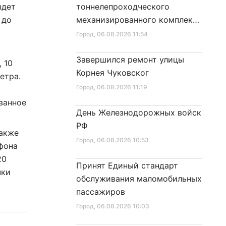
йдет
тоннелепроходческого
 до
механизированного комплекса
«Надежда» на поверхность
Город
, 06.08.2026 11:54
Завершился ремонт улицы
 10
Корнея Чуковског
етра.
Город
, 06.08.2026 11:19
ванное
День Железнодорожных войск
РФ
также
Город
, 06.08.2026 10:53
фона
20
Принят Единый стандарт
чки
обслуживания маломобильных
пассажиров
Город
, 06.08.2026 10:03