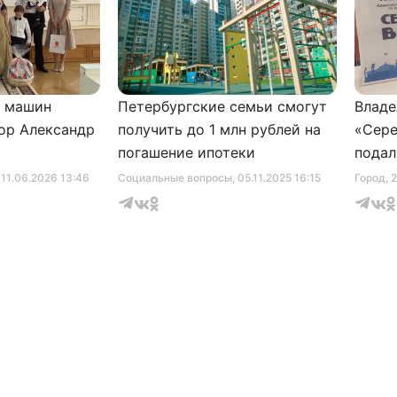
и машин
Петербургские семьи смогут
Владе
ор Александр
получить до 1 млн рублей на
«Сере
погашение ипотеки
подал
серти
, 11.06.2026 13:46
Социальные вопросы
, 05.11.2025 16:15
Город
, 
музее