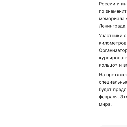
России и и
по знаменит
мемориала 
Ленинграда.
Участники с
километров
Организатор
курсироват
кольцо» и в
На протяжен
специальны
будет предл
февраля. Э
мира.