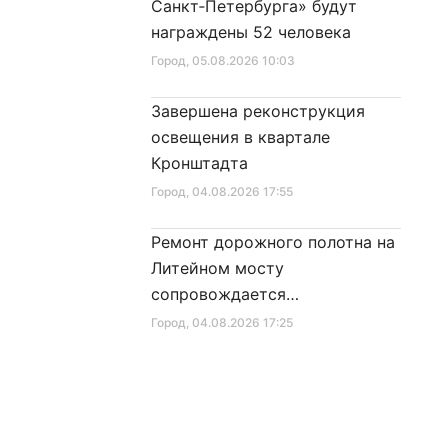
Санкт‑Петербурга» будут
награждены 52 человека
Город
, 05.08.2026 10:03
Завершена реконструкция
освещения в квартале
Кронштадта
Город
, 04.08.2026 17:55
Ремонт дорожного полотна на
Литейном мосту
сопровождается
реставрационными работами
Город
, 04.08.2026 17:25
Значимые проекты в
Петроградском районе
представлены на выставке