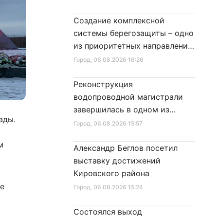
Создание комплексной
системы берегозащиты – одно
из приоритетных направлений
развития Петербурга
Город
, 06.08.2026 16:26
Реконструкция
водопроводной магистрали
завершилась в одном из
ады.
районов города
Город
, 06.08.2026 15:57
м
Александр Беглов посетил
выставку достижений
Кировского района
ие
Город
, 06.08.2026 15:24
Состоялся выход