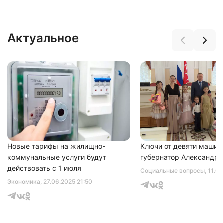
Актуальное
Нажимая на кнопку "Отправить" вы
соглашаетесь с
политикой конфиденциальности
Новые тарифы на жилищно-
Ключи от девяти машин
коммунальные услуги будут
губернатор Александр 
действовать с 1 июля
Социальные вопросы
, 11.0
Экономика
, 27.06.2025 21:50