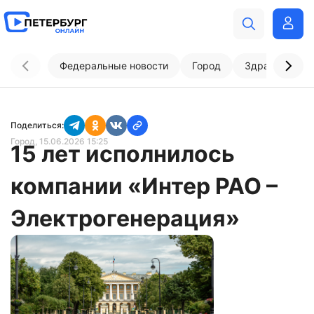
Федеральные новости
Город
Здравоохран
Поделиться:
Город
, 15.06.2026 15:25
15 лет исполнилось
компании «Интер РАО –
Электрогенерация»