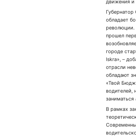
движения и 
Губернатор 
обладает бо
революции. 
прошел пер
возобновляе
городе ста
Iskra», – д
отрасли не
обладают зн
«Твой Бюдже
водителей, 
заниматься
В рамках за
теоретическ
Современны
водительско