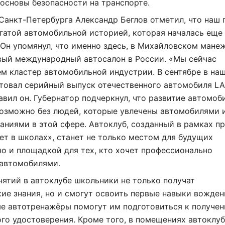
основы безопасности на транспорте.
Санкт-Петербурга Александр Беглов отметил, что наш 
гатой автомобильной историей, которая началась еще
Он упомянул, что именно здесь, в Михайловском манеж
вый международный автосалон в России. «Мы сейчас
м кластер автомобильной индустрии. В сентябре в на
ртовал серийный выпуск отечественного автомобиля L
обавил он. Губернатор подчеркнул, что развитие автомо
возможно без людей, которые увлечены автомобилями 
аниями в этой сфере. Автоклуб, созданный в рамках п
т в школах», станет не только местом для будущих
но и площадкой для тех, кто хочет профессионально
 автомобилями.
нятий в автоклубе школьники не только получат
ие знания, но и смогут освоить первые навыки вожден
е автотренажёры помогут им подготовиться к получе
го удостоверения. Кроме того, в помещениях автоклу