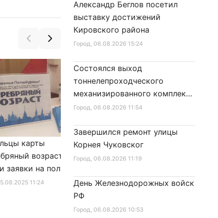
Александр Беглов посетил
выставку достижений
Кировского района
Город
, 06.08.2026 15:24
Состоялся выход
тоннелепроходческого
механизированного комплекса
«Надежда» на поверхность
Город
, 06.08.2026 11:54
Завершился ремонт улицы
льцы карты
Александр Беглов подписал
Корнея Чуковског
бряный возраст»
Закон «О внесении изменения
Город
, 06.08.2026 11:19
и заявки на получение
в Закон Санкт‑Петербурга
фиката для посещения
«Социальный кодекс
День Железнодорожных войск
25.08.2025 11:24
Город
, 10.01.2026 16:46
в
Санкт‑Петербурга»
РФ
Город
, 06.08.2026 10:53