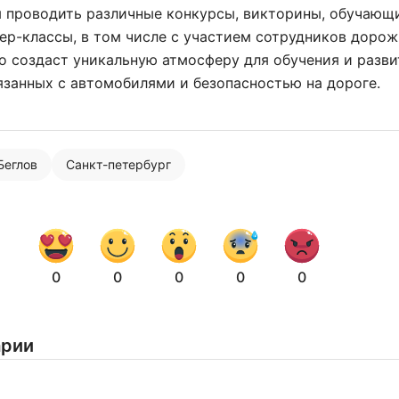
я проводить различные конкурсы, викторины, обучающ
ер-классы, в том числе с участием сотрудников доро
о создаст уникальную атмосферу для обучения и разви
язанных с автомобилями и безопасностью на дороге.
Нажимая на кнопку "Отправить" вы
соглашаетесь с
политикой конфиденциальности
Беглов
Санкт-петербург
0
0
0
0
0
арии