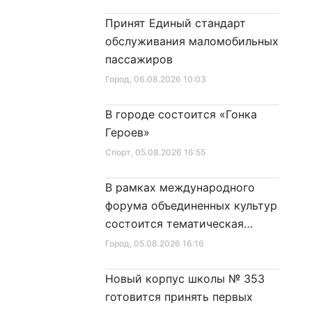
Принят Единый стандарт
обслуживания маломобильных
пассажиров
Город
, 06.08.2026 10:03
В городе состоится «Гонка
Героев»
Спорт
, 05.08.2026 16:55
В рамках международного
форума объединенных культур
состоится тематическая
секция
Город
, 05.08.2026 16:16
Новый корпус школы № 353
готовится принять первых