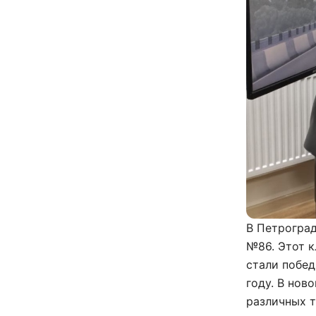
В Петрогра
№86. Этот к
стали побед
году. В нов
различных т