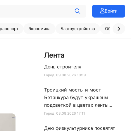
Войти
ранспорт
Экономика
Благоустройства
Образовани
Лента
День строителя
Город
, 09.08.2026 10:19
Троицкий мосты и мост
Бетанкура будут украшены
подсветкой в цветах ленты
Ленинградской Победы
Город
, 08.08.2026 17:11
Дню физкультурника посвятят