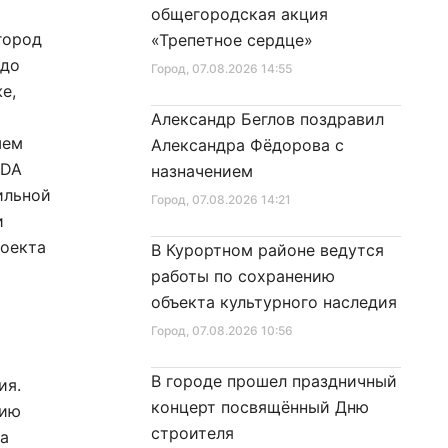
общегородская акция
город
«Трепетное сердце»
 до
Город
, 07.08.2026 14:55
е,
Александр Беглов поздравил
шем
Александра Фёдорова с
ADA
назначением
бильной
Город
, 07.08.2026 14:21
и
роекта
В Курортном районе ведутся
работы по сохранению
объекта культурного наследия
Город
, 07.08.2026 10:56
В городе прошел праздничный
ия.
концерт посвящённый Дню
нию
строителя
ба