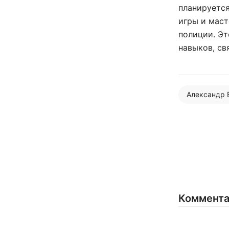
планируетс
игры и маст
полиции. Эт
навыков, св
Александр 
Коммент