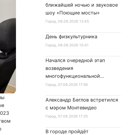
ближайшей ночью и звуковое
шоу «Поющие мосты»
Город
, 08.08.2026 13:45
День физкультурника
Город
, 08.08.2026 10:41
Начался очередной этап
возведения
многофункциональной
площадки центра спорта
Город
, 07.08.2026 17:56
лы
Александр Беглов встретился
ые
с мэром Монтевидео
2023
Город
, 07.08.2026 17:25
ством
о
В городе пройдёт