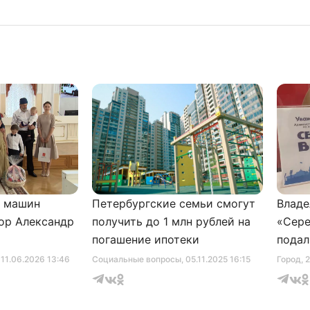
и машин
Петербургские семьи смогут
Владе
ор Александр
получить до 1 млн рублей на
«Сере
погашение ипотеки
подал
серти
, 11.06.2026 13:46
Социальные вопросы
, 05.11.2025 16:15
Город
, 
музее