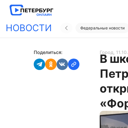
НОВОСТИ
Федеральные новости
Поделиться:
Город
, 11.1
В шк
Петр
откр
«Фо