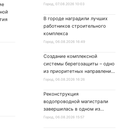
ие
Город
, 07.08.2026 10:03
жной
В городе наградили лучших
тия
работников строительного
комплекса
Город
, 06.08.2026 16:49
Создание комплексной
системы берегозащиты – одно
из приоритетных направлений
развития Петербурга
Город
, 06.08.2026 16:26
Реконструкция
водопроводной магистрали
завершилась в одном из
районов города
Город
, 06.08.2026 15:57