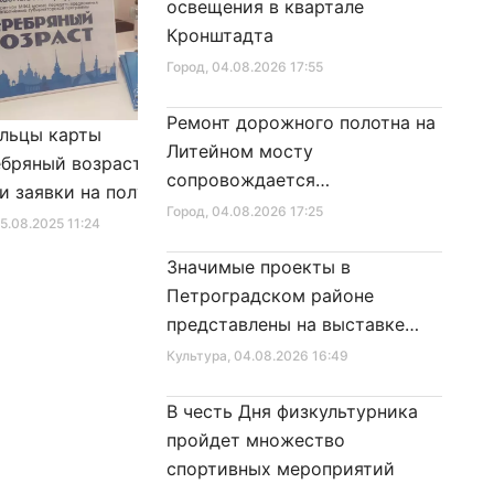
освещения в квартале
Кронштадта
Город
, 04.08.2026 17:55
Ремонт дорожного полотна на
льцы карты
Александр Беглов подписал
Литейном мосту
бряный возраст»
Закон «О внесении изменения
сопровождается
и заявки на получение
в Закон Санкт‑Петербурга
реставрационными работами
Город
, 04.08.2026 17:25
фиката для посещения
«Социальный кодекс
25.08.2025 11:24
Город
, 10.01.2026 16:46
в
Санкт‑Петербурга»
Значимые проекты в
Петроградском районе
представлены на выставке
достижений
Культура
, 04.08.2026 16:49
В честь Дня физкультурника
пройдет множество
спортивных мероприятий