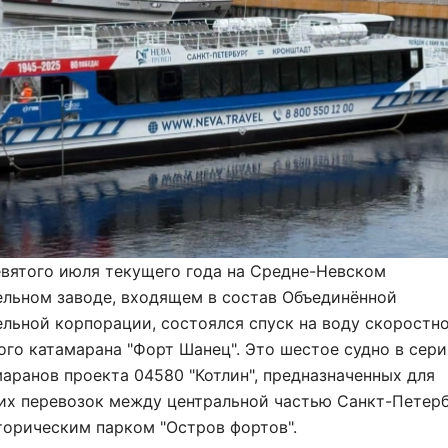
евятого июля текущего года на Средне-Невском
ельном заводе, входящем в состав Объединённой
льной корпорации, состоялся спуск на воду скоростн
го катамарана "Форт Шанец". Это шестое судно в сери
аранов проекта 04580 "Котлин", предназначенных для
их перевозок между центральной частью Санкт-Петерб
торическим парком "Остров фортов".