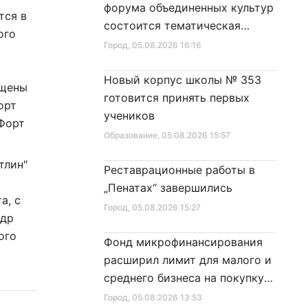
форума объединенных культур
тся в
состоится тематическая
ого
секция
Город
, 05.08.2026 16:16
Новый корпус школы № 353
ущены
готовится принять первых
орт
учеников
"Форт
Образование
, 05.08.2026 15:57
тлин"
Реставрационные работы в
„Пенатах“ завершились
а, с
Город
, 05.08.2026 15:27
ндр
ого
Фонд микрофинансирования
расширил лимит для малого и
среднего бизнеса на покупку
специальной техники
Город
, 05.08.2026 13:53