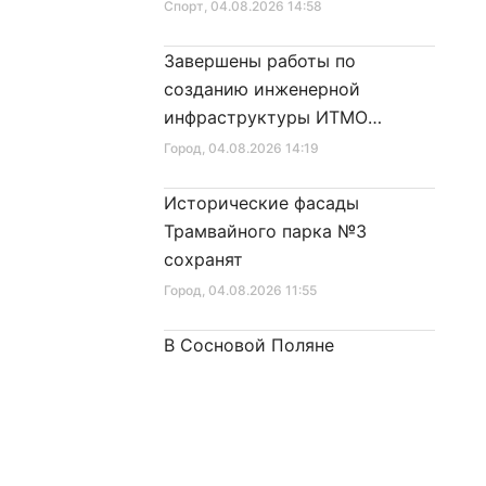
Спорт
, 04.08.2026 14:58
Завершены работы по
созданию инженерной
инфраструктуры ИТМО
Хайпарк
Город
, 04.08.2026 14:19
Исторические фасады
Трамвайного парка №3
сохранят
Город
, 04.08.2026 11:55
В Сосновой Поляне
продолжается восстановление
исторического облика фасада
дома № 21
Город
, 04.08.2026 11:11