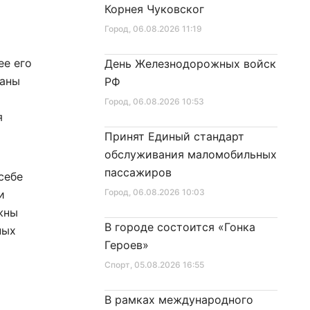
Корнея Чуковског
Город
, 06.08.2026 11:19
а
ее его
День Железнодорожных войск
раны
РФ
Город
, 06.08.2026 10:53
я
Принят Единый стандарт
обслуживания маломобильных
пассажиров
себе
Город
, 06.08.2026 10:03
и
жны
В городе состоится «Гонка
ных
Героев»
Спорт
, 05.08.2026 16:55
В рамках международного