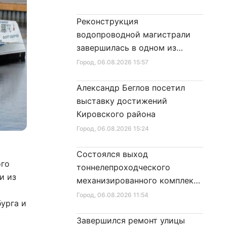
Реконструкция
водопроводной магистрали
завершилась в одном из
районов города
Город
, 06.08.2026 15:57
Александр Беглов посетил
выставку достижений
Кировского района
Город
, 06.08.2026 15:24
Состоялся выход
ого
тоннелепроходческого
и из
механизированного комплекса
«Надежда» на поверхность
Город
, 06.08.2026 11:54
урга и
Завершился ремонт улицы