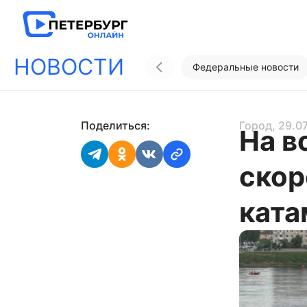
НОВОСТИ
Федеральные новости
Поделиться:
Город
, 29.0
На в
скор
ката