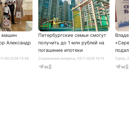
и машин
Петербургские семьи смогут
Владе
ор Александр
получить до 1 млн рублей на
«Сере
погашение ипотеки
подал
серти
, 11.06.2026 13:46
Социальные вопросы
, 05.11.2025 16:15
Город
, 
музее