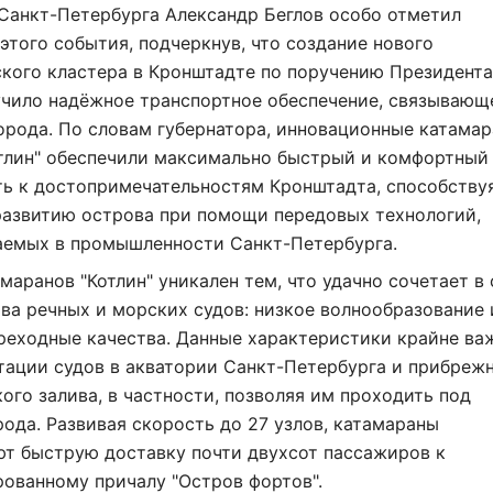
Санкт-Петербурга Александр Беглов особо отметил
этого события, подчеркнув, что создание нового
кого кластера в Кронштадте по поручению Президент
учило надёжное транспортное обеспечение, связывающ
орода. По словам губернатора, инновационные катама
отлин" обеспечили максимально быстрый и комфортный
ть к достопримечательностям Кронштадта, способству
развитию острова при помощи передовых технологий,
аемых в промышленности Санкт-Петербурга.
маранов "Котлин" уникален тем, что удачно сочетает в 
а речных и морских судов: низкое волнообразование 
реходные качества. Данные характеристики крайне ва
тации судов в акватории Санкт-Петербурга и прибреж
ого залива, в частности, позволяя им проходить под
ода. Развивая скорость до 27 узлов, катамараны
ют быструю доставку почти двухсот пассажиров к
ованному причалу "Остров фортов".