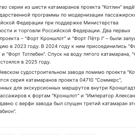
во серии из шести катамаранов проекта "Котлин" ведё
ударственной программы по модернизации пассажирск
ийской Федерации при поддержке Министерства
ости и торговли Российской Федерации. Два первых
проекта – "Форт Кроншлот" и "Форт Пётр I" – были зап
цию в 2023 году. В 2024 году к ним присоединились "Ф
" и "Форт Тотлебен". Спуск на воду пятого катамарана, 
остоялся в 2025 году.
Невском судостроительном заводе помимо проекта "Ко
тся серия катамаранов проекта 04710 "Соммерс",
енных для экскурсионных маршрутов внутри Кронштадт
Нажимая на кнопку "Отправить" вы
пассажиров к фортам "Кроншлот" и "Император Алекса
соглашаетесь с
политикой конфиденциальности
давно с верфи завода был спущен третий катамаран эт
абион".