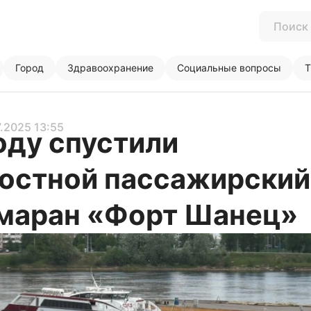
Город
Здравоохранение
Социальные вопросы
Т
7.2025 13:55
оду спустили
остной пассажирский
маран «Форт Шанец»