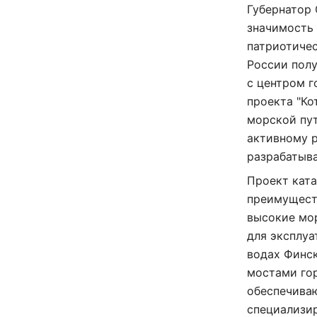
Губернатор 
значимость 
патриотичес
России пол
с центром г
проекта "К
морской пу
активному 
разрабатыв
Проект ката
преимуществ
высокие мо
для эксплуа
водах Финск
мостами гор
обеспечива
специализир