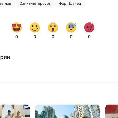
Беглов
Санкт-петербург
Форт Шанец
0
0
0
0
0
арии