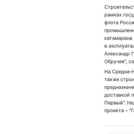
Строительст
рамках гос
флота Росс
промышленн
катамарана 
в эксплуата
Александр I
Обручев", с
На Средне-
также строи
предназнач
доставкой 
Первый". Не
проекта – "Г