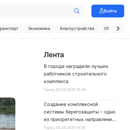
Войти
ранспорт
Экономика
Благоустройства
Образовани
Лента
В городе наградили лучших
работников строительного
комплекса
Город
, 06.08.2026 16:49
Создание комплексной
системы берегозащиты – одно
из приоритетных направлений
развития Петербурга
Город
, 06.08.2026 16:26