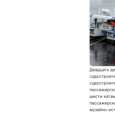
Двадцать д
судостроит
судостроите
пассажирско
шести катам
пассажирск
музейно-ис