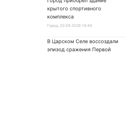
Город приобрел здание
крытого спортивного
комплекса
Город
, 02.08.2026 14:49
В Царском Селе воссоздали
эпизод сражения Первой
мировой войны
Культура
, 02.08.2026 10:03
81 год возрождения
автобусного движения
Ленинграда – Петербурга
рмация
Предложить новость
Город
, 01.08.2026 16:14
соглашение
День тыла Вооружённых Сил
нциальности
Город
, 01.08.2026 10:29