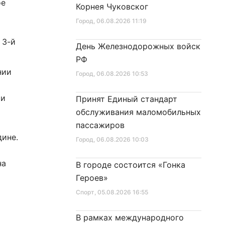
ое
Корнея Чуковског
Город
, 06.08.2026 11:19
 3-й
День Железнодорожных войск
РФ
нии
Город
, 06.08.2026 10:53
 и
Принят Единый стандарт
обслуживания маломобильных
пассажиров
дине.
Город
, 06.08.2026 10:03
на
В городе состоится «Гонка
Героев»
Спорт
, 05.08.2026 16:55
В рамках международного