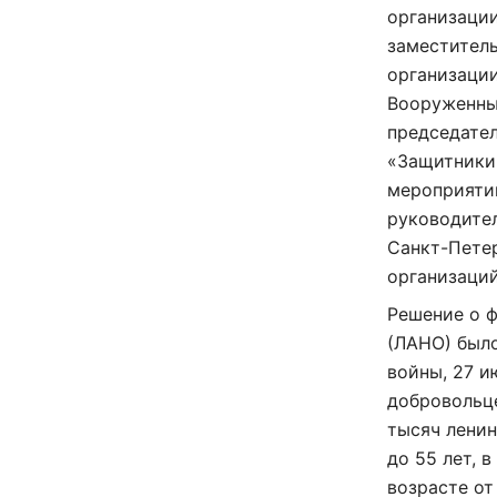
организации
заместител
организации
Вооруженных
председате
«Защитники 
мероприятии
руководител
Санкт-Пете
организаций
Решение о 
(ЛАНО) было
войны, 27 и
добровольце
тысяч ленин
до 55 лет, 
возрасте от