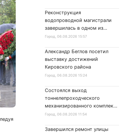
Реконструкция
водопроводной магистрали
завершилась в одном из
районов города
Город
, 06.08.2026 15:57
Александр Беглов посетил
выставку достижений
Кировского района
Город
, 06.08.2026 15:24
Состоялся выход
тоннелепроходческого
механизированного комплекса
«Надежда» на поверхность
Город
, 06.08.2026 11:54
следуя
Завершился ремонт улицы