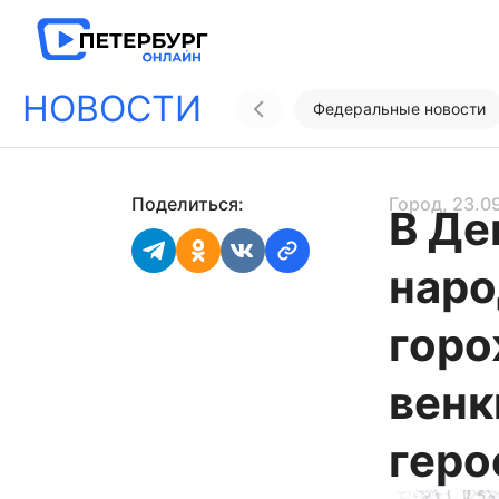
НОВОСТИ
Федеральные новости
Поделиться:
Город
, 23.0
В Де
наро
горо
венк
геро