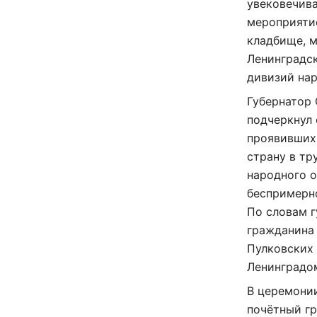
увековечив
мероприяти
кладбище, м
Ленинградск
дивизий нар
Губернатор 
подчеркнул 
проявивших
страну в тр
народного о
беспримерно
По словам г
гражданина 
Пулковских
Ленинградо
В церемонии
почётный г