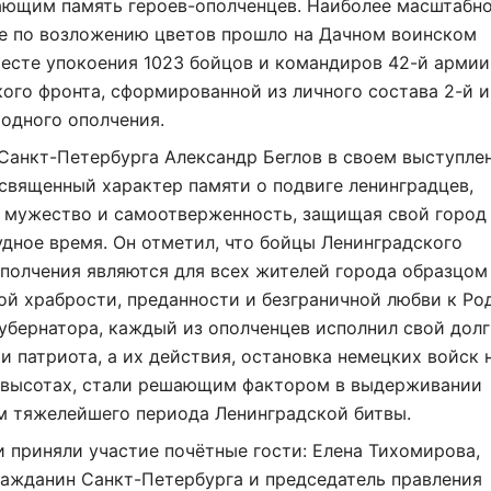
ающим память героев-ополченцев. Наиболее масштабн
е по возложению цветов прошло на Дачном воинском
есте упокоения 1023 бойцов и командиров 42-й армии
ого фронта, сформированной из личного состава 2-й и
одного ополчения.
Санкт-Петербурга Александр Беглов в своем выступле
священный характер памяти о подвиге ленинградцев,
 мужество и самоотверженность, защищая свой город
удное время. Он отметил, что бойцы Ленинградского
полчения являются для всех жителей города образцом
й храбрости, преданности и безграничной любви к Ро
убернатора, каждый из ополченцев исполнил свой долг
и патриота, а их действия, остановка немецких войск 
 высотах, стали решающим фактором в выдерживании
м тяжелейшего периода Ленинградской битвы.
 приняли участие почётные гости: Елена Тихомирова,
ражданин Санкт-Петербурга и председатель правления