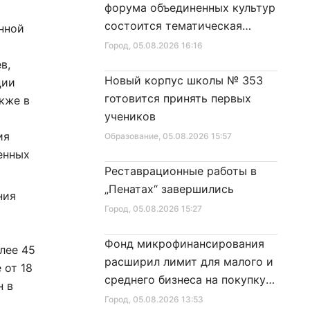
форума объединенных культур
состоится тематическая
нной
секция
Город
, 05.08.2026 16:16
в,
Новый корпус школы № 353
ции
готовится принять первых
кже в
учеников
ия
Образование
, 05.08.2026 15:57
енных
Реставрационные работы в
„Пенатах“ завершились
ния
Город
, 05.08.2026 15:27
Фонд микрофинансирования
лее 45
расширил лимит для малого и
 от 18
среднего бизнеса на покупку
н в
специальной техники
Город
, 05.08.2026 13:53