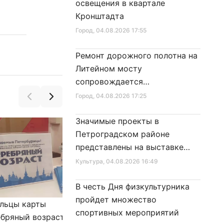
освещения в квартале
Кронштадта
Город
, 04.08.2026 17:55
Ремонт дорожного полотна на
Литейном мосту
сопровождается
реставрационными работами
Город
, 04.08.2026 17:25
Значимые проекты в
Петроградском районе
представлены на выставке
достижений
Культура
, 04.08.2026 16:49
В честь Дня физкультурника
пройдет множество
льцы карты
Александр Беглов подписал
спортивных мероприятий
бряный возраст»
Закон «О внесении изменения