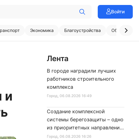
Войти
ранспорт
Экономика
Благоустройства
Образовани
Лента
В городе наградили лучших
работников строительного
комплекса
 и
Город
, 06.08.2026 16:49
ть
Создание комплексной
системы берегозащиты – одно
из приоритетных направлений
развития Петербурга
Город
, 06.08.2026 16:26