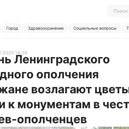
Город
Здравоохранение
Социальные вопросы
Т
9.2025 14:28
нь Ленинградского
дного ополчения
жане возлагают цветы
и к монументам в чес
ев-ополченцев