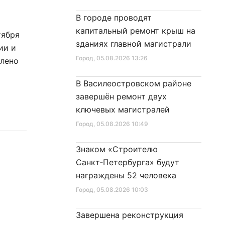
В городе проводят
капитальный ремонт крыш на
тября
зданиях главной магистрали
ии и
Город
, 05.08.2026 13:26
влено
В Василеостровском районе
завершён ремонт двух
ключевых магистралей
Город
, 05.08.2026 10:49
Знаком «Строителю
Санкт‑Петербурга» будут
награждены 52 человека
Город
, 05.08.2026 10:03
Завершена реконструкция