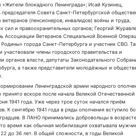
 «Жители блокадного Ленинграда»; Исай Кузинец,
ь председателя Совета Санкт-Петербургской обществе
 ветеранов (пенсионеров, инвалидов) войны и труда,
 сил и правоохранительных органов; Георгий Журавле
ль Ассоциации Ветеранов Специальной Военной Опера
Родины» города Санкт-Петербурга и участник СВО. Та
 участвовали члены городского правительства и
и органов власти, депутаты Законодательного Собран
рбурга, а также представители молодёжных и обществ
.
формировании Ленинградской армии народного ополче
 принято вскоре после начала Великой Отечественной
юня 1941 года. Уже через трое суток начался приём
в. К сентябрю 1941 года в ряды ополчения вступило бо
градцев. В ЛАНО принимались добровольцы в возрасте
в то время как обычная мобилизация охватывала мужчи
 22 до 36 лет. В общей сложности, в годы Великой
Нажимая на кнопку "Отправить" вы