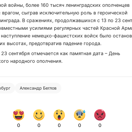
соглашаетесь с
политикой конфиденциальности
ой войны, более 160 тысяч ленинградских ополченцев
 врагом, сыграв исключительную роль в героической
инграда. В сражениях, продолжавшихся с 13 по 23 сен
совместными усилиями регулярных частей Красной Арм
, наступление немецко-фашистских войск было остано
их высотах, предотвратив падение города.
 23 сентября отмечается как памятная дата – День
ого народного ополчения.
рбург
Александр Беглов
0
0
0
0
0