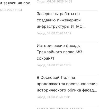
Спорт
, 04.08.2026 14:58
и заявки на получение
в Закон Санкт‑Петербурга
фиката для посещения
«Социальный кодекс
25.08.2025 11:24
Город
, 10.01.2026 16:46
Завершены работы по
в
Санкт‑Петербурга»
созданию инженерной
инфраструктуры ИТМО
Хайпарк
Город
, 04.08.2026 14:19
Исторические фасады
Трамвайного парка №3
сохранят
Город
, 04.08.2026 11:55
В Сосновой Поляне
продолжается восстановление
исторического облика фасада
дома № 21
Город
, 04.08.2026 11:11