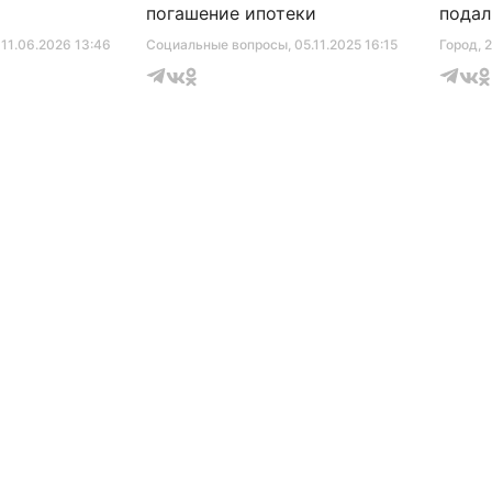
погашение ипотеки
подал
серти
, 11.06.2026 13:46
Социальные вопросы
, 05.11.2025 16:15
Город
, 
музее