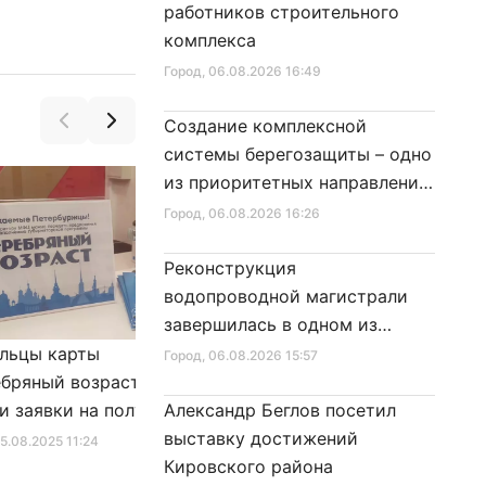
работников строительного
комплекса
Город
, 06.08.2026 16:49
Создание комплексной
системы берегозащиты – одно
из приоритетных направлений
развития Петербурга
Город
, 06.08.2026 16:26
Реконструкция
водопроводной магистрали
завершилась в одном из
районов города
льцы карты
Александр Беглов подписал
Город
, 06.08.2026 15:57
бряный возраст»
Закон «О внесении изменения
и заявки на получение
Александр Беглов посетил
в Закон Санкт‑Петербурга
фиката для посещения
выставку достижений
«Социальный кодекс
25.08.2025 11:24
Город
, 10.01.2026 16:46
в
Кировского района
Санкт‑Петербурга»