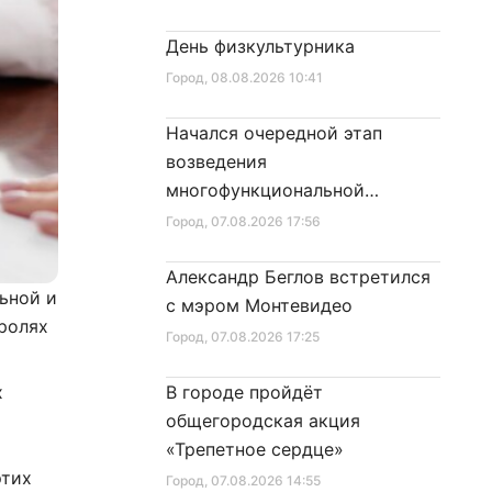
День физкультурника
Город
, 08.08.2026 10:41
Начался очередной этап
возведения
многофункциональной
площадки центра спорта
Город
, 07.08.2026 17:56
Александр Беглов встретился
ьной и
с мэром Монтевидео
 ролях
Город
, 07.08.2026 17:25
х
В городе пройдёт
общегородская акция
«Трепетное сердце»
этих
Город
, 07.08.2026 14:55