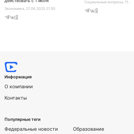
действовать с 1 июля
Социальные вопросы
, 11.0
Экономика
, 27.06.2025 21:50
Информация
О компании
Контакты
Популярные теги
Федеральные новости
Образование