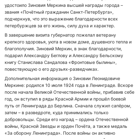
удостоило Зиновия Меркина высшей награды города –
звания «Почётный гражданин Санкт-Петербурга»,
подчеркнув, что это выражение благодарности всех
петербуржцев за его жизнь, силу духа и характер.
В завершение визита губернатор пожелал ветерану
крепкого здоровья, уюта в новом доме, душевного тепла и
благополучия. Зиновий Меркин, в знак благодарности,
подарил Александру Беглову и Александру Бельскому
книгу Станислава Сандалова «Фронтовые былины»,
повествующую о его друзьях-разведчиках.
Дополнительная информация о Зиновии Леонидовиче
Меркине: родился 10 июля 1924 года в Ленинграде. Вскоре
после начала Великой Отечественной войны, прибавив себе
год, он вступил в ряды Красной Армии и прошёл боевой
путь от Ленинграда до Берлина. Сначала служил сапёром,
затем – в разведроте, куда принимались только
добровольцы. Среди его наград – ордена Отечественной
войны, Красной Звезды и орден Почёта, а также медаль
«За оборону Ленинграда». После войны он активно