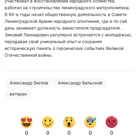
участвовал в восстановлении народного хозяйства,
работал на строительстве ленинградского метрополитена.
В 90-е годы начал общественную деятельность в Совете
Ленинградской Армии народного ополчения, где и по сей
день занимает должность заместителя председателя.
Зиновий Леонидович регулярно встречается с молодёжью,
передавая свой уникальный опыт и сохраняя
Нажимая на кнопку "Отправить" вы
историческую память о героических событиях Великой
соглашаетесь с
политикой конфиденциальности
Отечественной войны.
Александр Беглов
Александр Бельский
ветеран
0
0
0
0
0