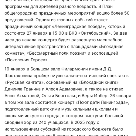
программы для зрителей разного возраста. В План
общегородских праздничных мероприятий вошло более 50
предложений. Одним из главных событий станет
праздничный концерт «Ленинградская победа», который
состоится 27 января в 15:00 в БКЗ «Октябрьский». За два
часа до начала концерта будет развернуто масштабное
интерактивное пространство с площадками «Блокадная
комната», «Бессмертный полк поэзии» и экспозицией
«Поколения Героев».
19 января в Большом зале Филармонии имени Д.Д.
Шостаковича пройдет музыкально-поэтический спектакль
«Русская кантата», основанный на «Блокадной книге»
Нажимая на кнопку "Отправить" вы
Даниила Гранина и Алеся Адамовича, а также на стихах
соглашаетесь с
политикой конфиденциальности
Анны Ахматовой, Ольги Берггольц и Веры Инбер. 26 января
в том же зале состоится концерт «Поют дети Ленинграда»,
подготовленный детскими музыкальными школами и
школами искусств города, в котором выступит большой
сводный хор из 240 учащихся. В 2025 году с
использованием субсидий из городского бюджета было
поддержано создание 6 кинофильмов, посвящённых теме