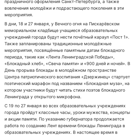
праздничного оформления Санкт-Петербурга, а также
вовлечения молодёжи и подрастающего поколения в эти
мероприятия.
В дни, 18 и 27 января, у Вечного огня на Пискарёвском
мемориальном кладбище учащиеся образовательных
учреждений города будут нести почётный караул «Пост 1».
Также запланированы традиционные молодёжные
мероприятия, посвящённые памятным датам блокадного
периода, такие как «Лента Ленинградской Победы»,
«Блокадный хлеб», «Свеча памяти» и «900 дней и ночей». В
День прорыва блокады в молодёжном пространстве
Центра патриотического воспитания «Дзержинец» стартует
поэтический марафон под названием «Блокадная муза», на
котором участники будут читать стихи поэтов блокадного
Ленинграда у открытого микрофона.
С 19 по 27 января во всех образовательных учреждениях
города пройдут классные часы, уроки мужества, концерты
и акции памяти. По указанию губернатора продолжается
работа по созданию Лент времени блокады Ленинграда в
образовательных учреждениях. В настоящее время в