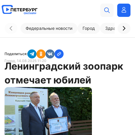
Федеральные новости
Город
Здравоохран
Поделиться:
Город
, 14.08.2025 11:20
Ленинградский зоопарк
отмечает юбилей