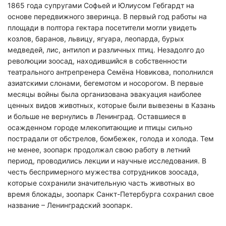
1865 года супругами Софьей и Юлиусом Гебгардт на
основе передвижного зверинца. В первый год работы на
площади в полтора гектара посетители могли увидеть
козлов, баранов, львицу, ягуара, леопарда, бурых
медведей, лис, антилоп и различных птиц. Незадолго до
революции зоосад, находившийся в собственности
театрального антрепренера Семёна Новикова, пополнился
азиатскими слонами, бегемотом и носорогом. В первые
месяцы войны была организована эвакуация наиболее
ценных видов животных, которые были вывезены в Казань
и больше не вернулись в Ленинград. Оставшиеся в
осажденном городе млекопитающие и птицы сильно
Нажимая на кнопку "Отправить" вы
пострадали от обстрелов, бомбежек, голода и холода. Тем
соглашаетесь с
политикой конфиденциальности
не менее, зоопарк продолжал свою работу в летний
период, проводились лекции и научные исследования. В
честь беспримерного мужества сотрудников зоосада,
которые сохранили значительную часть животных во
время блокады, зоопарк Санкт-Петербурга сохранил свое
название – Ленинградский зоопарк.