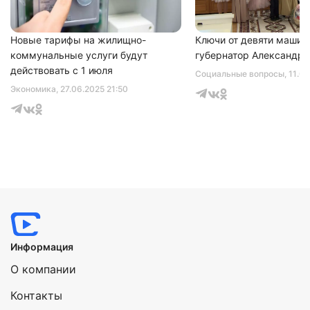
Новые тарифы на жилищно-
Ключи от девяти машин
коммунальные услуги будут
губернатор Александр 
действовать с 1 июля
Социальные вопросы
, 11.0
Экономика
, 27.06.2025 21:50
Информация
О компании
Контакты