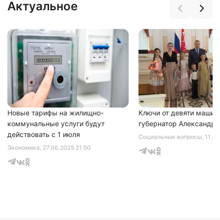
Актуальное
Нажимая на кнопку "Отправить" вы
соглашаетесь с
политикой конфиденциальности
Новые тарифы на жилищно-
Ключи от девяти машин
коммунальные услуги будут
губернатор Александр 
действовать с 1 июля
Социальные вопросы
, 11.0
Экономика
, 27.06.2025 21:50