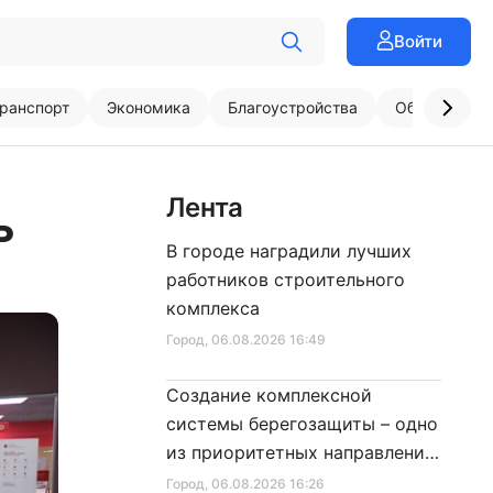
Войти
ранспорт
Экономика
Благоустройства
Образовани
Лента
ь
В городе наградили лучших
работников строительного
комплекса
Город
, 06.08.2026 16:49
Создание комплексной
системы берегозащиты – одно
из приоритетных направлений
развития Петербурга
Город
, 06.08.2026 16:26