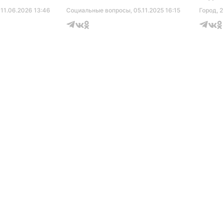
серти
, 11.06.2026 13:46
Социальные вопросы
, 05.11.2025 16:15
Город
, 
музее