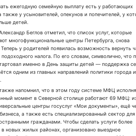
чать ежегодную семейную выплату есть у работающих
а также у усыновителей, опекунов и попечителей, у ко
льше детей.
Александр Беглов отметил, что список услуг, которые
яют многофункциональные центры Петербурга, снова
 Теперь у родителей появилась возможность вернуть ч
 подоходного налога. По его словам, символично, что 
тартовал именно в День защиты детей — поддержка с
ётся одним из главных направлений политики города 
.
также напомнил, что в этом году системе МФЦ исполн
данный момент в Северной столице работают 69 МФЦ: и
иверсальные центры госуслуг «Мои документы», ещё ч
изнеса, а также есть специализированный сектор для
остранными гражданами. Чтобы сделать услуги более
 в новых жилых районах, организовано выездное