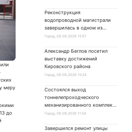
Реконструкция
водопроводной магистрали
завершилась в одном из
районов города
Город
, 06.08.2026 15:57
Александр Беглов посетил
выставку достижений
 или
Кировского района
о
Город
, 06.08.2026 15:24
гских
у меру
Состоялся выход
тоннелепроходческого
механизированного комплекса
сокими
«Надежда» на поверхность
13 до
Город
, 06.08.2026 11:54
й
Завершился ремонт улицы