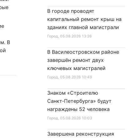
орые
В городе проводят
капитальный ремонт крыш на
ие
зданиях главной магистрали
Город
, 05.08.2026 13:26
м. В
ной
В Василеостровском районе
завершён ремонт двух
ключевых магистралей
Город
, 05.08.2026 10:49
Знаком «Строителю
Санкт‑Петербурга» будут
награждены 52 человека
Город
, 05.08.2026 10:03
Завершена реконструкция