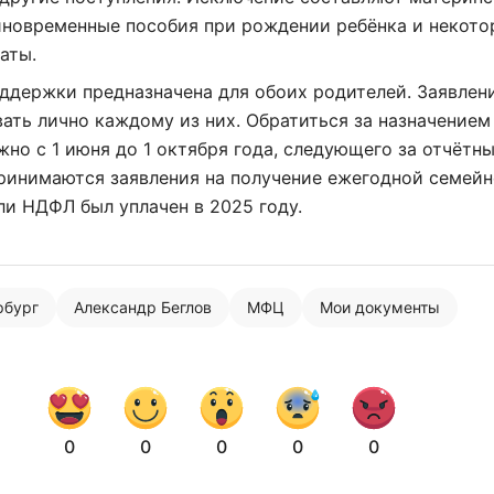
соглашаетесь с
политикой конфиденциальности
иновременные пособия при рождении ребёнка и некот
аты.
ддержки предназначена для обоих родителей. Заявлен
ать лично каждому из них. Обратиться за назначением
но с 1 июня до 1 октября года, следующего за отчётны
принимаются заявления на получение ежегодной семей
ли НДФЛ был уплачен в 2025 году.
рбург
Александр Беглов
МФЦ
Мои документы
0
0
0
0
0