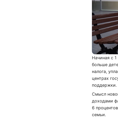
Начиная с 1
больше дете
налога, упл
центрах гос
поддержки.
Смысл ново
доходами фа
6 процентов
семьи.