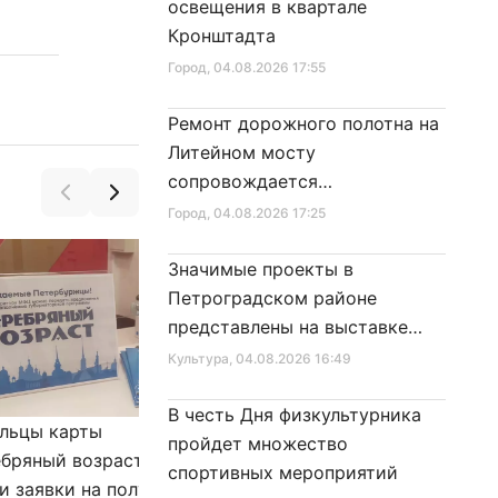
освещения в квартале
Кронштадта
Город
, 04.08.2026 17:55
Ремонт дорожного полотна на
Литейном мосту
сопровождается
реставрационными работами
Город
, 04.08.2026 17:25
Значимые проекты в
Петроградском районе
представлены на выставке
достижений
Культура
, 04.08.2026 16:49
В честь Дня физкультурника
льцы карты
Александр Беглов подписал
пройдет множество
бряный возраст»
Закон «О внесении изменения
спортивных мероприятий
и заявки на получение
в Закон Санкт‑Петербурга