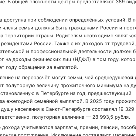
ие. В общей сложности центры предоставляют 389 вид
а доступна при соблюдении определённых условий. В 
е члены семьи должны быть гражданами России и пост
на территории страны. Родителям необходимо являтьс
резидентами России. Также с их доходов от трудовой,
ательской и профессиональной деятельности должен 
ог на доходы физических лиц (НДФЛ) в том году, кото
т году обращения за выплатой.
ление на перерасчёт могут семьи, чей среднедушевой
ет полуторную величину прожиточного минимума на д
установленную в Петербурге на год, предшествующий
за ежегодной семейной выплатой. В 2025 году прожит
душу населения в Санкт-Петербурге составлял 19 329
тветственно, полуторная величина — 28 993,5 рубля.
 дохода учитываются зарплаты, премии, пенсии, пособ
Нажимая на кнопку "Отправить" вы
 другие поступления. Исключение составляют материн