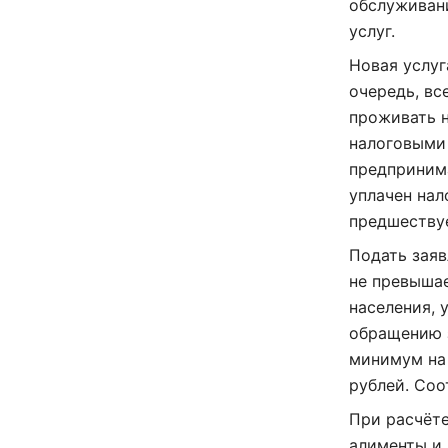
обслуживан
услуг.
Новая услуг
очередь, вс
проживать 
налоговыми 
предприним
уплачен нал
предшествуе
Подать заяв
не превыша
населения, 
обращению 
минимум на 
рублей. Соо
При расчёте
алименты и