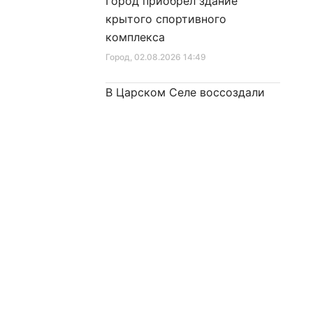
Город приобрел здание
крытого спортивного
комплекса
Город
, 02.08.2026 14:49
В Царском Селе воссоздали
эпизод сражения Первой
мировой войны
Культура
, 02.08.2026 10:03
81 год возрождения
автобусного движения
Ленинграда – Петербурга
рмация
Предложить новость
Город
, 01.08.2026 16:14
соглашение
День тыла Вооружённых Сил
нциальности
Город
, 01.08.2026 10:29
ания материалов сайта