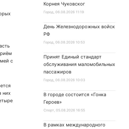
Корнея Чуковског
Город
, 06.08.2026 11:19
торых
День Железнодорожных войск
РФ
Город
, 06.08.2026 10:53
асть
приём
Принят Единый стандарт
емей с
обслуживания маломобильных
и
пассажиров
Город
, 06.08.2026 10:03
яется
з них
В городе состоится «Гонка
етыре
Героев»
Спорт
, 05.08.2026 16:55
В рамках международного