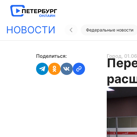
НОВОСТИ
Федеральные новости
Поделиться:
Город
, 01.0
Пере
рас