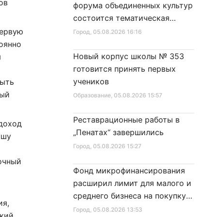
ов
форума объединенных культур
состоится тематическая
секция
первую
Город
, 05.08.2026 16:16
оянно
Новый корпус школы № 353
я
готовится принять первых
учеников
быть
рый
Образование
, 05.08.2026 15:57
Реставрационные работы в
 доход
„Пенатах“ завершились
ушу
Город
, 05.08.2026 15:27
очный
Фонд микрофинансирования
расширил лимит для малого и
среднего бизнеса на покупку
ия,
специальной техники
Город
, 05.08.2026 13:53
ский