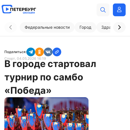
Федеральные новости
Город
Здравоохран
Поделиться:
Спорт
, 04.05.2026 16:19
В городе стартовал
турнир по самбо
«Победа»