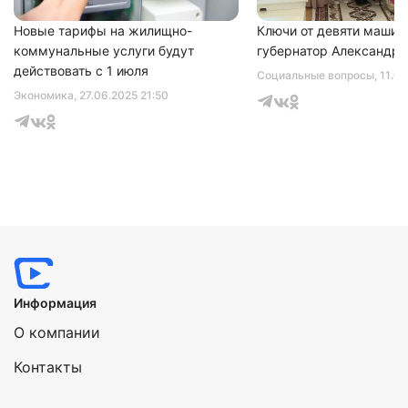
Новые тарифы на жилищно-
Ключи от девяти машин
коммунальные услуги будут
губернатор Александр 
действовать с 1 июля
Социальные вопросы
, 11.0
Экономика
, 27.06.2025 21:50
Информация
О компании
Контакты