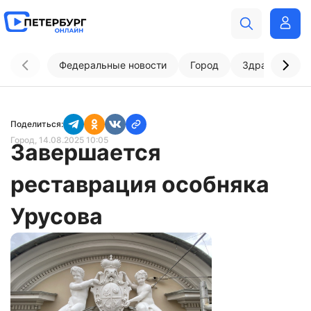
Федеральные новости
Город
Здравоохран
Поделиться:
Город
, 14.08.2025 10:05
Завершается
реставрация особняка
Урусова