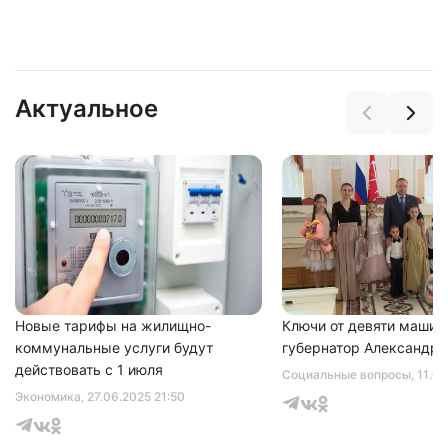
Актуальное
Нажимая на кнопку "Отправить" вы
соглашаетесь с
политикой конфиденциальности
Новые тарифы на жилищно-
Ключи от девяти машин
коммунальные услуги будут
губернатор Александр 
действовать с 1 июля
Социальные вопросы
, 11.0
Экономика
, 27.06.2025 21:50