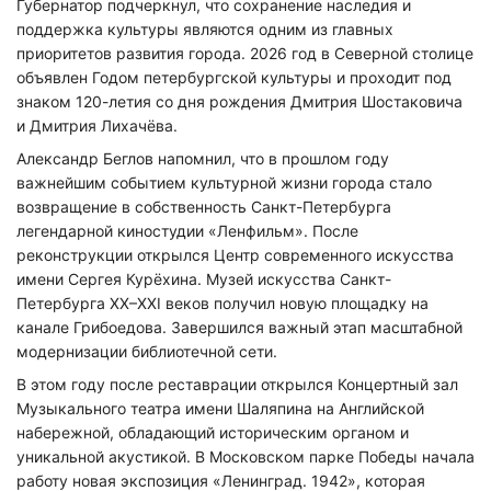
Губернатор подчеркнул, что сохранение наследия и
поддержка культуры являются одним из главных
приоритетов развития города. 2026 год в Северной столице
объявлен Годом петербургской культуры и проходит под
знаком 120-летия со дня рождения Дмитрия Шостаковича
и Дмитрия Лихачёва.
Александр Беглов напомнил, что в прошлом году
важнейшим событием культурной жизни города стало
возвращение в собственность Санкт-Петербурга
легендарной киностудии «Ленфильм». После
реконструкции открылся Центр современного искусства
имени Сергея Курёхина. Музей искусства Санкт-
Петербурга XX–XXI веков получил новую площадку на
канале Грибоедова. Завершился важный этап масштабной
модернизации библиотечной сети.
В этом году после реставрации открылся Концертный зал
Музыкального театра имени Шаляпина на Английской
Нажимая на кнопку "Отправить" вы
соглашаетесь с
политикой конфиденциальности
набережной, обладающий историческим органом и
уникальной акустикой. В Московском парке Победы начала
работу новая экспозиция «Ленинград. 1942», которая