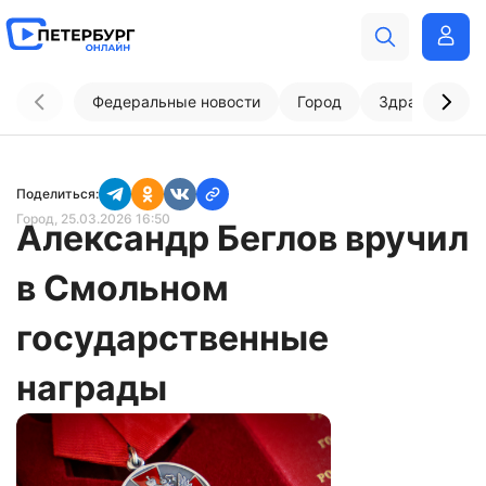
Федеральные новости
Город
Здравоохран
Поделиться:
Город
, 25.03.2026 16:50
Александр Беглов вручил
в Смольном
государственные
награды