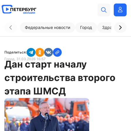
Федеральные новости
Город
Здравоохран
Поделиться:
Город
, 31.03.2026 16:57
Дан старт началу
строительства второго
этапа ШМСД