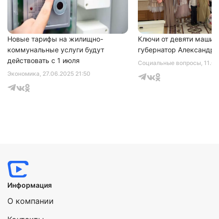
Новые тарифы на жилищно-
Ключи от девяти машин
коммунальные услуги будут
губернатор Александр 
действовать с 1 июля
Социальные вопросы
, 11.0
Экономика
, 27.06.2025 21:50
Информация
О компании