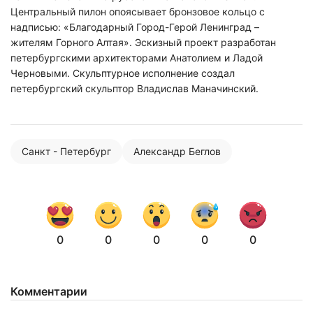
Центральный пилон опоясывает бронзовое кольцо с
надписью: «Благодарный Город-Герой Ленинград –
жителям Горного Алтая». Эскизный проект разработан
петербургскими архитекторами Анатолием и Ладой
Черновыми. Скульптурное исполнение создал
петербургский скульптор Владислав Маначинский.
Санкт - Петербург
Александр Беглов
Нажимая на кнопку "Отправить" вы
0
0
0
0
0
соглашаетесь с
политикой конфиденциальности
Комментарии