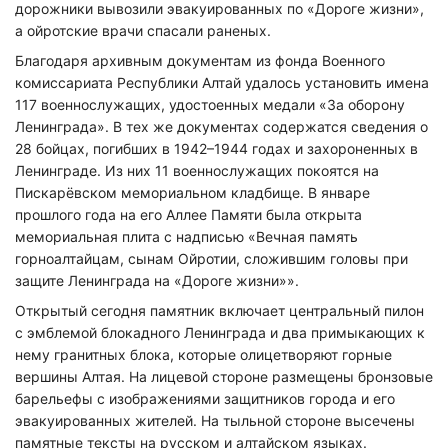
дорожники вывозили эвакуированных по «Дороге жизни»,
а ойротские врачи спасали раненых.
Благодаря архивным документам из фонда Военного
комиссариата Республики Алтай удалось установить имена
117 военнослужащих, удостоенных медали «За оборону
Ленинграда». В тех же документах содержатся сведения о
28 бойцах, погибших в 1942–1944 годах и захороненных в
Ленинграде. Из них 11 военнослужащих покоятся на
Пискарёвском мемориальном кладбище. В январе
прошлого года на его Аллее Памяти была открыта
мемориальная плита с надписью «Вечная память
горноалтайцам, сынам Ойротии, сложившим головы при
защите Ленинграда на «Дороге жизни»».
Открытый сегодня памятник включает центральный пилон
с эмблемой блокадного Ленинграда и два примыкающих к
нему гранитных блока, которые олицетворяют горные
вершины Алтая. На лицевой стороне размещены бронзовые
барельефы с изображениями защитников города и его
эвакуированных жителей. На тыльной стороне высечены
памятные тексты на русском и алтайском языках.