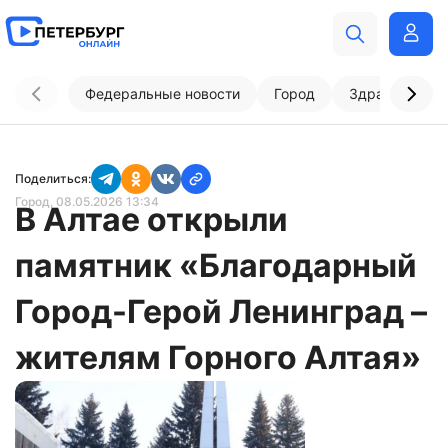
Федеральные новости
Город
Здравоохран
Поделиться:
Город
, 08.05.2026 13:34
В Алтае открыли
памятник «Благодарный
Город-Герой Ленинград –
жителям Горного Алтая»