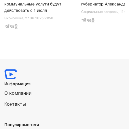
коммунальные услуги будут
губернатор Александр 
действовать с 1 июля
Социальные вопросы
, 11.0
Экономика
, 27.06.2025 21:50
Информация
О компании
Контакты
Популярные теги