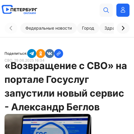
Федеральные новости
Город
Здравоохран
Поделиться:
СВО
, 29.06.2025 16:34
«Возвращение с СВО» на
портале Госуслуг
запустили новый сервис
- Александр Беглов