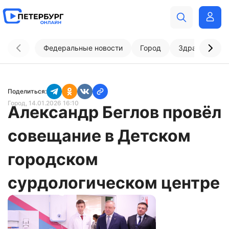
Федеральные новости
Город
Здравоохран
Поделиться:
Город
, 14.01.2026 16:10
Александр Беглов провёл
совещание в Детском
городском
сурдологическом центре