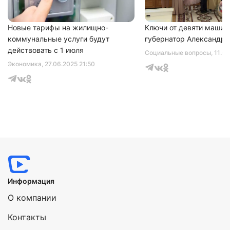
Новые тарифы на жилищно-
Ключи от девяти машин
коммунальные услуги будут
губернатор Александр 
действовать с 1 июля
Социальные вопросы
, 11.0
Экономика
, 27.06.2025 21:50
Информация
О компании
Контакты