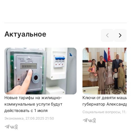
Актуальное
Нажимая на кнопку "Отправить" вы
соглашаетесь с
политикой конфиденциальности
Новые тарифы на жилищно-
Ключи от девяти машин
коммунальные услуги будут
губернатор Александр 
действовать с 1 июля
Социальные вопросы
, 11.0
Экономика
, 27.06.2025 21:50