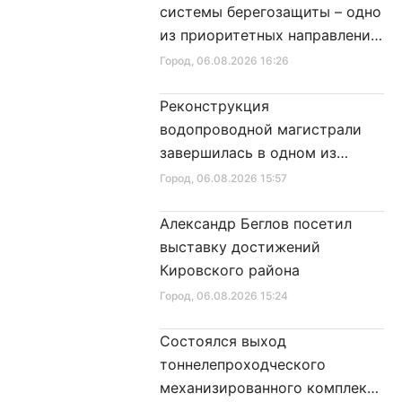
системы берегозащиты – одно
из приоритетных направлений
развития Петербурга
Город
, 06.08.2026 16:26
Реконструкция
водопроводной магистрали
завершилась в одном из
районов города
Город
, 06.08.2026 15:57
Александр Беглов посетил
выставку достижений
Кировского района
Город
, 06.08.2026 15:24
Состоялся выход
тоннелепроходческого
механизированного комплекса