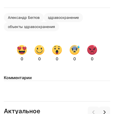
Нажимая на кнопку "Отправить" вы
соглашаетесь с
политикой конфиденциальности
Александр Беглов
здравоохранение
объекты здравоохранения
0
0
0
0
0
Комментарии
Актуальное