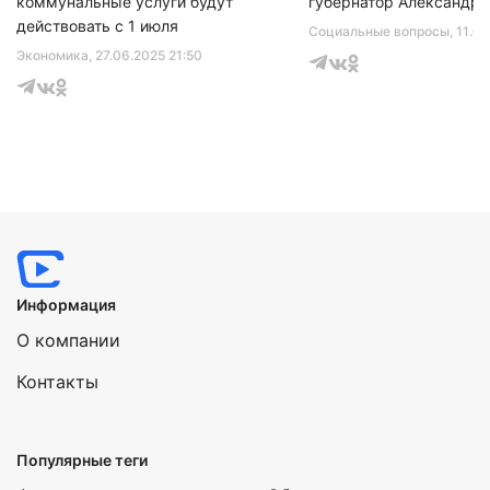
коммунальные услуги будут
губернатор Александр 
действовать с 1 июля
Социальные вопросы
, 11.0
Экономика
, 27.06.2025 21:50
Информация
О компании
Контакты
Популярные теги