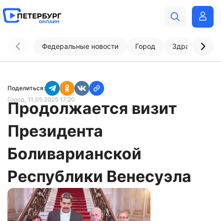
Федеральные новости
Город
Здравоохран
Поделиться:
Город
, 11.05.2025 17:20
Продолжается визит
Президента
Боливарианской
Республики Венесуэла