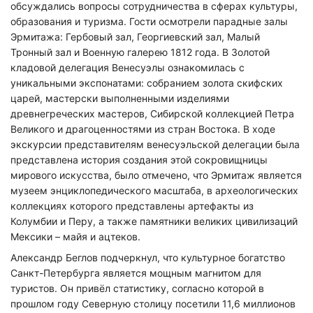
обсуждались вопросы сотрудничества в сферах культуры,
образования и туризма. Гости осмотрели парадные залы
Эрмитажа: Гербовый зал, Георгиевский зал, Малый
Тронный зал и Военную галерею 1812 года. В Золотой
кладовой делегация Венесуэлы ознакомилась с
уникальными экспонатами: собранием золота скифских
царей, мастерски выполненными изделиями
древнегреческих мастеров, Сибирской коллекцией Петра
Великого и драгоценностями из стран Востока. В ходе
экскурсии представителям венесуэльской делегации была
представлена история создания этой сокровищницы
мирового искусства, было отмечено, что Эрмитаж является
музеем энциклопедического масштаба, в археологических
коллекциях которого представлены артефакты из
Колумбии и Перу, а также памятники великих цивилизаций
Мексики – майя и ацтеков.
Александр Беглов подчеркнул, что культурное богатство
Санкт-Петербурга является мощным магнитом для
туристов. Он привёл статистику, согласно которой в
прошлом году Северную столицу посетили 11,6 миллионов