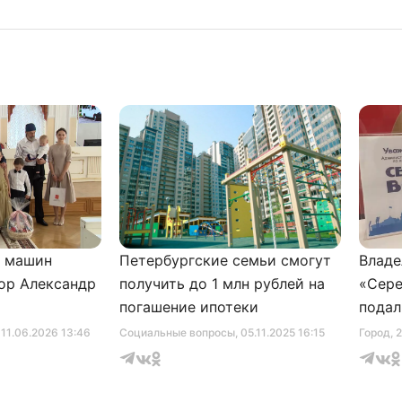
и машин
Петербургские семьи смогут
Владе
ор Александр
получить до 1 млн рублей на
«Сере
погашение ипотеки
подал
серти
, 11.06.2026 13:46
Социальные вопросы
, 05.11.2025 16:15
Город
, 
музее