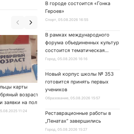
В городе состоится «Гонка
Героев»
Спорт
, 05.08.2026 16:55
В рамках международного
форума объединенных культур
состоится тематическая
секция
Город
, 05.08.2026 16:16
Новый корпус школы № 353
готовится принять первых
льцы карты
Александр Беглов подписал
учеников
бряный возраст»
Закон «О внесении изменения
Образование
, 05.08.2026 15:57
и заявки на получение
в Закон Санкт‑Петербурга
фиката для посещения
«Социальный кодекс
25.08.2025 11:24
Город
, 10.01.2026 16:46
Реставрационные работы в
в
Санкт‑Петербурга»
„Пенатах“ завершились
Город
, 05.08.2026 15:27