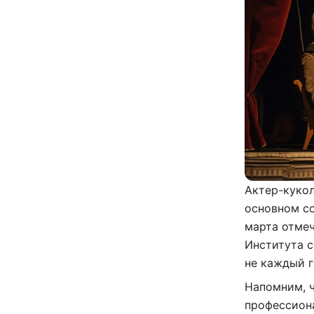
Актер-кукол
основном со
марта отме
Института с
не каждый г
Напомним, ч
профессиона