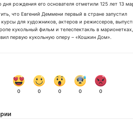
 дня рождения его основателя отметили 125 лет 13 ма
ить, что Евгений Деммени первый в стране запустил
курсы для художников, актеров и режиссеров, выпуст
ропе кукольный фильм и телеспектакль в марионетках,
вил первую кукольную оперу – «Кошкин Дом».
0
0
0
0
0
арии
Нажимая на кнопку "Отправить" вы
соглашаетесь с
политикой конфиденциальности