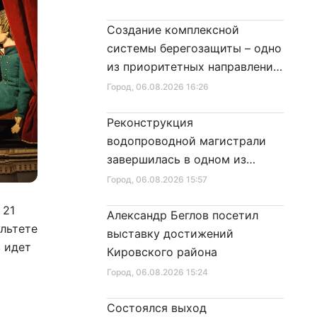
Создание комплексной
системы берегозащиты – одно
из приоритетных направлений
развития Петербурга
Город
, 06.08.2026 16:26
Реконструкция
водопроводной магистрали
завершилась в одном из
районов города
Город
, 06.08.2026 15:57
 21
Александр Беглов посетил
льтете
выставку достижений
в идет
Кировского района
Город
, 06.08.2026 15:24
Состоялся выход