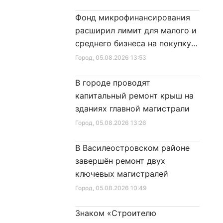
Фонд микрофинансирования
расширил лимит для малого и
среднего бизнеса на покупку
специальной техники
Город
, 05.08.2026 13:53
В городе проводят
капитальный ремонт крыш на
зданиях главной магистрали
Город
, 05.08.2026 13:26
В Василеостровском районе
завершён ремонт двух
ключевых магистралей
Город
, 05.08.2026 10:49
Знаком «Строителю