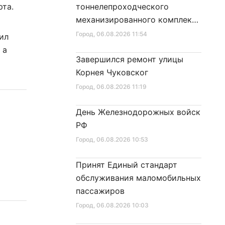
рта.
тоннелепроходческого
механизированного комплекса
«Надежда» на поверхность
Город
, 06.08.2026 11:54
ил
 а
Завершился ремонт улицы
Корнея Чуковског
Город
, 06.08.2026 11:19
День Железнодорожных войск
РФ
Город
, 06.08.2026 10:53
Принят Единый стандарт
обслуживания маломобильных
пассажиров
Город
, 06.08.2026 10:03