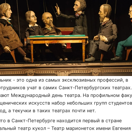
ьник - это одна из самых эксклюзивных профессий, в
трудников учат в самих Санкт-Петербургских театрах.
чают Международный день театра. На профильном факу
ценических искусств набор небольших групп студенто
од, а текучки в таких театрах почти нет.
то в Санкт-Петербурге находится первый в стране
льный театр кукол – Театр марионеток имени Евгения