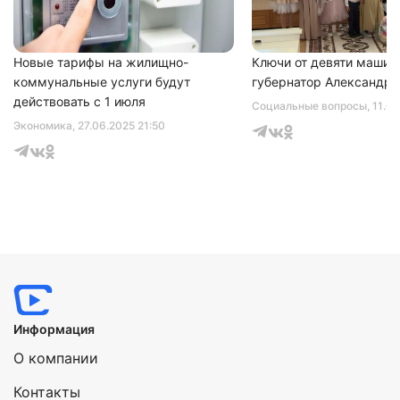
Новые тарифы на жилищно-
Ключи от девяти машин
коммунальные услуги будут
губернатор Александр 
действовать с 1 июля
Социальные вопросы
, 11.0
Экономика
, 27.06.2025 21:50
Информация
О компании
Контакты