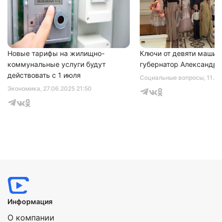
Нажимая на кнопку "Отправить" вы
соглашаетесь с
политикой конфиденциальности
Новые тарифы на жилищно-
Ключи от девяти машин
коммунальные услуги будут
губернатор Александр 
действовать с 1 июля
Социальные вопросы
, 11.0
Экономика
, 27.06.2025 21:50
Информация
О компании