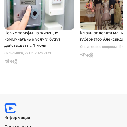
Нажимая на кнопку "Отправить" вы
соглашаетесь с
политикой конфиденциальности
Новые тарифы на жилищно-
Ключи от девяти машин
коммунальные услуги будут
губернатор Александр 
действовать с 1 июля
Социальные вопросы
, 11.0
Экономика
, 27.06.2025 21:50
Информация
О компании